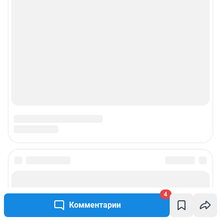
О компании
Наши награды
Наши вакансии
Техподдержка
Предвыборная агитация
Статистика канала в MAX
Все города сети
4
Комментарии
Мобильное приложение