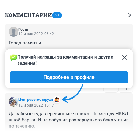
КОММЕНТАРИИ
31
Гость
13 июля 2022, 06:42
Город-памятник
+1
–0
Получай награды за комментарии и другие 
задания!
Гость
12 июля 2022, 16:57
Подробнее в профиле
Как и вся россия
+1
–0
Центровые старухи
12 июля 2022, 15:17
Да забейте туда деревянные чопики. По методу НКВД-
шной баржи. И не забудьте развернуть его баком вниз 
по течению.
+2
–0