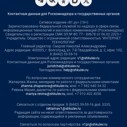
Контактные данные для Роскомнадзора и государственных органов
Сетевое издание «В1.ру» (18+)
Зарегистрировано Федеральной службой по надзору в сфере связи,
информационных технологий и массовых коммуникаций (Роскомнадзор)
Свидетельство о регистрации СМИ ЭЛ № ФС 77– 84678 от 06.02.2023 г.
Учредитель: Общество с ограниченной ответственностью "ИНТЕРНЕТ
ТЕХНОЛОГИИ"
Главный редактор: Смуров Николай Александрович
Адрес редакции: 400005, г. Волгоград, ул. 7-й Гвардейской, д. 2, офис 102,
8 (8442) 59-59-16
Электронный адрес редакции:
v1@shkulev.ru
Контактные данные для Роскомнадзора и государственных органов:
juristchel@shkulev.ru
Техподдержка:
help@shkulev.ru
По вопросам коммерческого сотрудничества:
Жапарова Жанна, менеджер по работе с федеральными клиентами
zhanna.zhaparova@shkulev.ru
, моб. + 7 982 640 34 32
Ревина Мария, директор по работе с федеральными клиентами
mariya.revina@shkulev.ru
, моб. +7 910 402 4056
Связаться с отделом продаж: 8 (8442) 59-59-16 доб. 3335,
reklamav1@shkulev.ru
Редакция сайта не несет ответственности за достоверность
информации, содержащейся в рекламных объявлениях.
Связаться по вопросам партнёрства:
v1pr@shkulev.ru