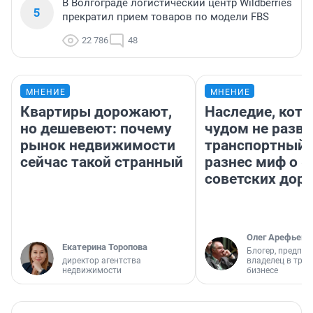
В Волгограде логистический центр Wildberries
5
прекратил прием товаров по модели FBS
22 786
48
МНЕНИЕ
МНЕНИЕ
Квартиры дорожают,
Наследие, кото
но дешевеют: почему
чудом не разва
рынок недвижимости
транспортный 
сейчас такой странный
разнес миф о 
советских доро
Олег Арефьев
Екатерина Торопова
Блогер, предпри
директор агентства
владелец в тра
недвижимости
бизнесе