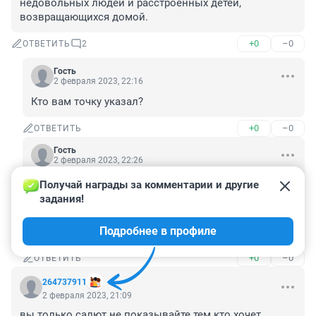
недовольных людей и расстроенных детей, 
возвращающихся домой.
+0
–0
ОТВЕТИТЬ
2
Гость
2 февраля 2023, 22:16
Кто вам точку указал?
+0
–0
ОТВЕТИТЬ
Гость
2 февраля 2023, 22:26
Получай награды за комментарии и другие 
Гость
2 февраля 2023, 22:16
задания!
Кто вам точку указал?
Подробнее в профиле
В этой же публикации она и указана
+0
–0
ОТВЕТИТЬ
264737911
2 февраля 2023, 21:09
вы только салют не показывайте тем кто хочет 