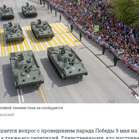
боевой техники пока не сообщается
хонский
ешается вопрос с проведением парада Победы 9 мая н
 а также его репетиций. Единственными, кто настаива