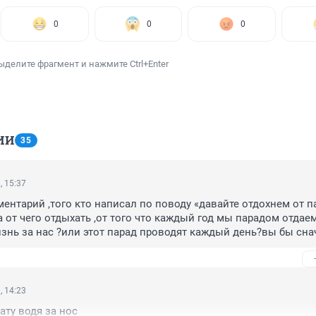
0
0
0
ыделите фрагмент и нажмите Ctrl+Enter
ИИ
35
, 15:37
ентарий ,того кто написал по поводу «давайте отдохнем от па
 от чего отдыхать ,от того что каждый год мы парадом отдаем
изнь за нас ?или этот парад проводят каждый день?вы бы снач
рите ,а потом писали…
, 14:23
ату водя за нос