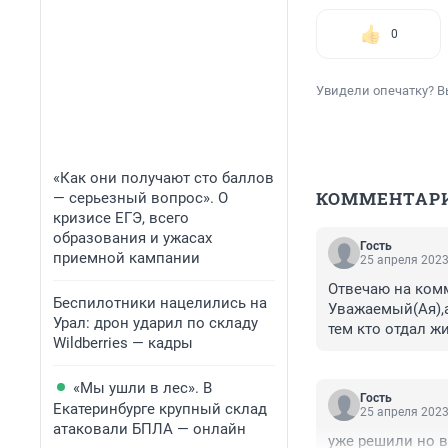
0
Увидели опечатку? В
«Как они получают сто баллов
КОММЕНТАР
— серьезный вопрос». О
кризисе ЕГЭ, всего
образования и ужасах
Гость
приемной кампании
25 апреля 2023
Отвечаю на комм
Беспилотники нацелились на
Уважаемый(Ая),а
Урал: дрон ударил по складу
тем кто отдал ж
Wildberries — кадры
думали что гово
«Мы ушли в лес». В
Гость
Екатеринбурге крупный склад
25 апреля 2023
атаковали БПЛА — онлайн
уже решили но в