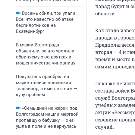
парад будет и 
области.
Восемь сбили, три упали.
Все, что известно об атаке
беспилотников на
Как стало извес
Екатеринбург
парада в город
Предполагается,
В мэрии Волгограда
объяснили, за что уволили
вторая — 4 и г
обвиняемую во взятках и
время и место в
мошенничестве чиновницу
самим проведен
Покупатель приобрел на
маркетплейсе новенький
Пока же не иск
телевизор, а вместе с ним —
состава войск 
кучу проблем
служб Волгогра
учебных заведе
«Семь дней на жаре»: под
акции «Бессмер
Волгоградом нашли мертвой
середине прошл
пропавшую бабушку — она
ушла в поле и не вернулась
случай.