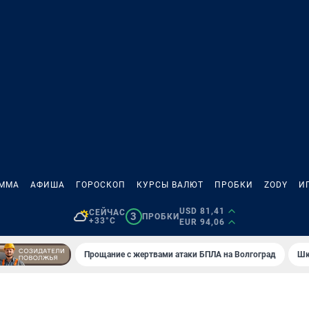
АММА
АФИША
ГОРОСКОП
КУРСЫ ВАЛЮТ
ПРОБКИ
ZODY
И
USD 81,41
СЕЙЧАС
3
ПРОБКИ
+33°C
EUR 94,06
Прощание с жертвами атаки БПЛА на Волгоград
Шк