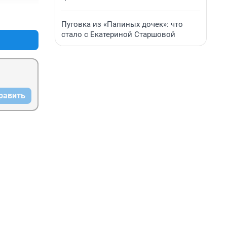
+0
–0
Пуговка из «Папиных дочек»: что
стало с Екатериной Старшовой
равить