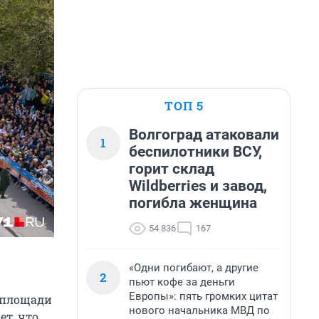
ТОП 5
Волгоград атаковали
1
беспилотники ВСУ,
горит склад
Wildberries и завод,
погибла женщина
54 836
167
«Одни погибают, а другие
2
пьют кофе за деньги
Европы»: пять громких цитат
а площади
нового начальника МВД по
ет, что