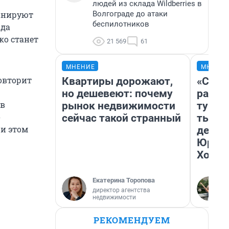
людей из склада Wildberries в
Волгограде до атаки
ланируют
беспилотников
ада
ко станет
21 569
61
МНЕНИЕ
МНЕНИ
повторит
Квартиры дорожают,
«Слив
но дешевеют: почему
разоч
ов
рынок недвижимости
турис
о
сейчас такой странный
тысяч
ри этом
день 
Юрско
Хогва
Екатерина Торопова
директор агентства
недвижимости
РЕКОМЕНДУЕМ