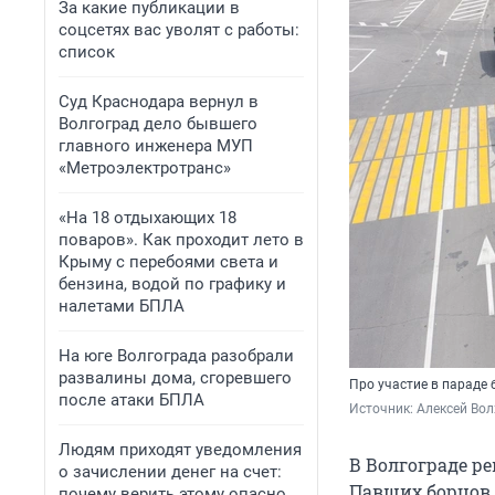
За какие публикации в
соцсетях вас уволят с работы:
список
Суд Краснодара вернул в
Волгоград дело бывшего
главного инженера МУП
«Метроэлектротранс»
«На 18 отдыхающих 18
поваров». Как проходит лето в
Крыму с перебоями света и
бензина, водой по графику и
налетами БПЛА
На юге Волгограда разобрали
развалины дома, сгоревшего
Про участие в параде 
после атаки БПЛА
Источник: 
Алексей Вол
Людям приходят уведомления
В Волгограде р
о зачислении денег на счет:
Павших борцов,
почему верить этому опасно