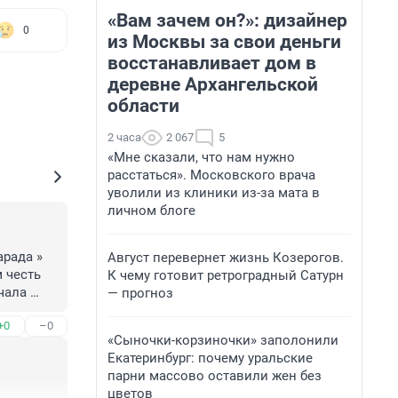
«Вам зачем он?»: дизайнер
0
из Москвы за свои деньги
восстанавливает дом в
деревне Архангельской
области
2 часа
2 067
5
«Мне сказали, что нам нужно
расстаться». Московского врача
уволили из клиники из-за мата в
личном блоге
рада »

Август перевернет жизнь Козерогов.
 честь 
К чему готовит ретроградный Сатурн
ала 
— прогноз
+0
–0
«Сыночки-корзиночки» заполонили
Екатеринбург: почему уральские
парни массово оставили жен без
цветов