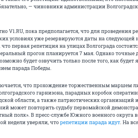
обязательно, — чиновники администрации Волгоградс
тно V1.RU, пока предполагается, что для проведения 
ских условиях уже резервируются даты на следующей н
 что первая репетиция на улицах Волгограда состоитс
енеральный прогон планируется 7 мая. Однако точные 
озможно будет озвучить только после того, как будет я
ием парада Победы.
лючается, что прохождение торжественным маршем л
Волгоградского гарнизона, парадных коробок операти
дской области, а также патриотических организаций 
ний может повторить судьбу первомайской демонстр
тный полк». В пресс-службе Южного военного округа в
ой недели уверяли, что
репетиции парада идут
. На в