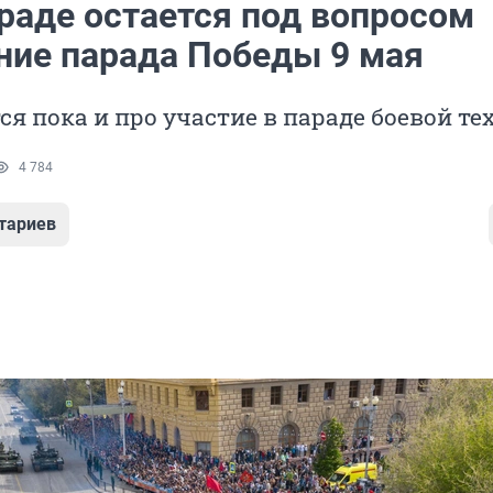
граде остается под вопросом
ние парада Победы 9 мая
ся пока и про участие в параде боевой т
4 784
тариев