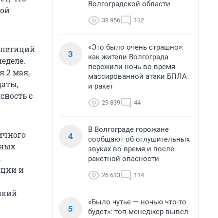
Волгоградской области
кой
38 956
132
«Это было очень страшно»:
репетиций
3
как жители Волгограда
еделе.
пережили ночь во время
я 2 мая,
массированной атаки БПЛА
даты,
и ракет
сность с
29 839
44
В Волгограде горожане
ичного
4
сообщают об оглушительных
вных
звуках во время и после
и
ракетной опасности
ации и
26 613
114
сякий
«Было чутье — ночью что-то
5
будет»: топ-менеджер вывел