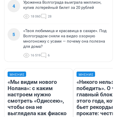
Уроженка Волгограда выиграла миллион,
4
купив лотерейный билет за 20 рублей
18 060
28
«Твоя любимица и красавица в сахаре». Под
5
Волгоградом сняли на видео озорную
многоножку с усами — почему она полезна
для дома?
16 519
6
МНЕНИЕ
МНЕНИЕ
«Мы видим нового
«Никого нельз
Нолана»: с каким
победить». О ч
настроем нужно
главный блокб
смотреть «Одиссею»,
этого года, ко
чтобы она не
бьет рекорды 
выглядела как фиаско
прокате: честн