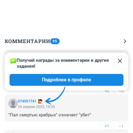
КОММЕНТАРИИ
95
Гость
2 мая 2023, 10:24
Получай награды за комментарии и другие 
задания!
Второй раз уже фатально оступился... Но осуждать 
его не могу, т.к. по весточкам с зон, там кормить 
Подробнее в профиле
вообще перестали, а режим стал лютым. Вот и идут к 
пригожину зк, из-за невыносимых условий
+0
–0
274551741
29 апреля 2023, 19:55
"Пал смертью храбрых" означает "убит"
+1
–1