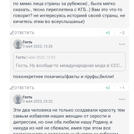
по мимо лица страны за рубежом) , была мягко 
сказать , тесно переплетена с КГБ…) Вам это что-то 
говорит? не интересуясь историей своей страны, не 
кичитесь этим во всеуслышанье)
+2
–2
ОТВЕТИТЬ
Гость
3 мая 2023, 13:26
Гость
3 мая 2023, 12:53
Гость, Ну вообще-то международная мода в СССР по мимо лица страны за рубежом) , была мягко сказать , тесно переплетена с КГБ…) Вам это что-то говорит? не интересуясь историей своей страны, не кичитесь этим во всеуслышанье)
поконкретнее покичись!факты и пруфы,билли!
+2
–1
ОТВЕТИТЬ
Гость
3 мая 2023, 23:22
Эти два человека не только создавали красоту, тем 
самым избавляя наших женщин от серости и 
дипрессии, но они оба любили нашу Родину, и 
никуда из неё не сбежали, имея при этом все 