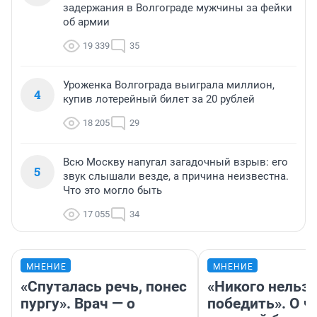
задержания в Волгограде мужчины за фейки
об армии
19 339
35
Уроженка Волгограда выиграла миллион,
4
купив лотерейный билет за 20 рублей
18 205
29
Всю Москву напугал загадочный взрыв: его
5
звук слышали везде, а причина неизвестна.
Что это могло быть
17 055
34
МНЕНИЕ
МНЕНИЕ
«Спуталась речь, понес
«Никого нельз
пургу». Врач — о
победить». О ч