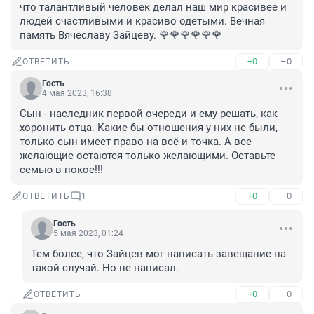
что талантливый человек делал наш мир красивее и 
людей счастливыми и красиво одетыми. Вечная 
память Вячеславу Зайцеву. 🌹🌹🌹🌹🌹🌹
+0
–0
ОТВЕТИТЬ
Гость
4 мая 2023, 16:38
Сын - наследник первой очереди и ему решать, как 
хоронить отца. Какие бы отношения у них не были, 
только сын имеет право на всё и точка. А все 
желающие остаются только желающими. Оставьте 
семью в покое!!!
+0
–0
ОТВЕТИТЬ
1
Гость
5 мая 2023, 01:24
Тем более, что Зайцев мог написать завещание на 
такой случай. Но не написал.
+0
–0
ОТВЕТИТЬ