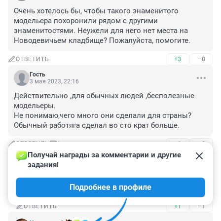
Очень хотелось бы, чтобы такого знаменитого 
модельера похоронили рядом с другими 
знаменитостями. Неужели для него нет места на 
Новодевичьем кладбище? Пожалуйста, помогите.
+3
–0
ОТВЕТИТЬ
Гость
3 мая 2023, 22:16
Действительно ,для обычных людей ,бесполезные 
модельеры.

Не понимаю,чего много они сделали для страны?
Обычный работяга сделал во сто крат больше.
+1
–3
ОТВЕТИТЬ
1
Получай награды за комментарии и другие 
задания!
266228661
3 мая 2023, 22:52
Подробнее в профиле
Робот тяга
+1
–1
ОТВЕТИТЬ