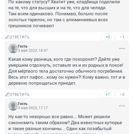
По какому статусу? Хватит уже, кладбища поделили 
на те, что для высших и на те, что для челяди

Там всем одинаково. Понимаю, больно после 
золотых тарелок, но там с алюминиевых всех 
грешников почивают
+0
–1
ОТВЕТИТЬ
Гость
3 мая 2023, 18:47
Какая кому разница, кого где похоронят? Дайте уже 
умершим отдохнуть, оставьте их и их родных в покое! 
Для мёртвого тела достаточно обычного погребения. 
Весь этот пафос...кому он нужен?! Кому важно, тот и в 
деревню попрощаться приедет.
+7
–0
ОТВЕТИТЬ
Гость
3 мая 2023, 17:17
Ну кае-то нехорошо все равно... Может решили 
сэкономить таким образом? Два известных кутюрье 
и такие разные кончины... Один как позабытый 