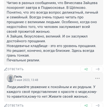
Читаю в разных сообщениях, что Вячеслава Зайцева 
похоронят завтра в Подмосковье. В Щёлково. 

Понятно, что это всегда вопрос деликатный, личный 
и семейный. Всегда очень горько читать про 
прощание с великими людьми. Особенно, когда оно 
недостойно того, что человек заслуживает всей 
своей прожитой жизнью. 

А Зайцев, безусловно, великий. И он заслужил 
достойного прощания. 

Новодевичье кладбище - это его уровень прощания. 

Но решают, конечно, всегда близкие. Здесь всегда 
грань тонкая. 

Печальные реалии.
+2
–0
ОТВЕТИТЬ
Гость
3 мая 2023, 13:48
Люди,имейте уважение к покойным и их родным. У 
каждого своё представление о красоте о моде,кому-
то нравится,кому-то нет.Живите своей жизнью .
+2
–0
ОТВЕТИТЬ