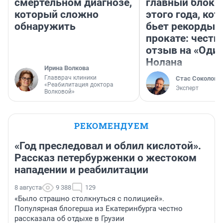
смертельном диагнозе,
главный блокб
который сложно
этого года, ко
обнаружить
бьет рекорды 
прокате: честн
отзыв на «Оди
Нолана
Ирина Волкова
Главврач клиники
Стас Соколов
«Реабилитация доктора
Эксперт
Волковой»
РЕКОМЕНДУЕМ
«Год преследовал и облил кислотой».
Рассказ петербурженки о жестоком
нападении и реабилитации
8 августа
9 388
129
«Было страшно столкнуться с полицией».
Популярная блогерша из Екатеринбурга честно
рассказала об отдыхе в Грузии