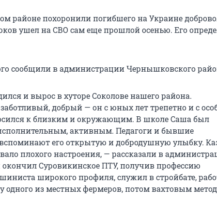
м районе похоронили погибшего на Украине доброво
ков ушел на СВО сам еще прошлой осенью. Его опред
ого сообщили в администрации Чернышковского райо
ился и вырос в хуторе Соколове нашего района.
заботливый, добрый — он с юных лет трепетно и с осо
сился к близким и окружающим. В школе Саша был
исполнительным, активным. Педагоги и бывшие
вспоминают его открытую и добродушную улыбку. Каз
ывало плохого настроения, — рассказали в администра
 окончил Суровикинское ПТУ, получив профессию
шиниста широкого профиля, служил в стройбате, рабо
у одного из местных фермеров, потом вахтовым метод