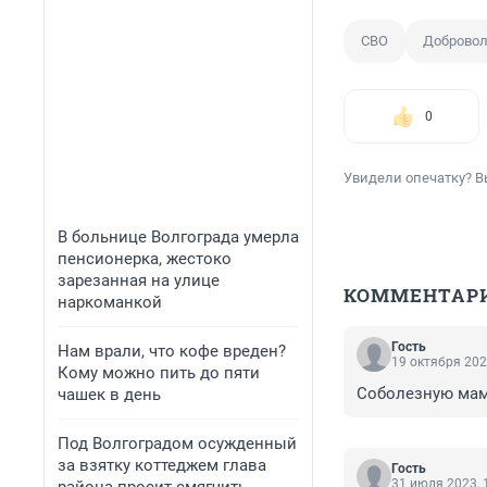
СВО
Доброво
0
Увидели опечатку? В
В больнице Волгограда умерла
пенсионерка, жестоко
зарезанная на улице
КОММЕНТАР
наркоманкой
Гость
Нам врали, что кофе вреден?
19 октября 202
Кому можно пить до пяти
Соболезную мам
чашек в день
Под Волгоградом осужденный
за взятку коттеджем глава
Гость
31 июля 2023, 