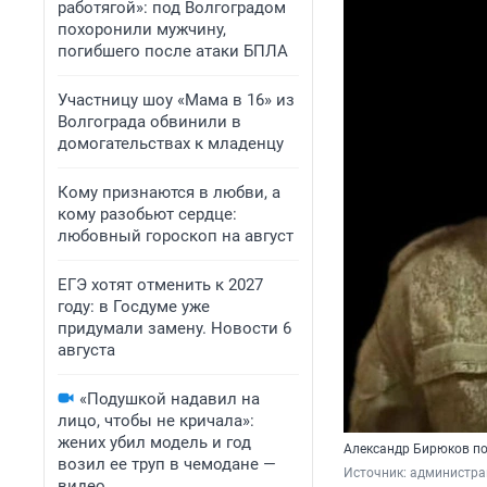
работягой»: под Волгоградом
похоронили мужчину,
погибшего после атаки БПЛА
Участницу шоу «Мама в 16» из
Волгограда обвинили в
домогательствах к младенцу
Кому признаются в любви, а
кому разобьют сердце:
любовный гороскоп на август
ЕГЭ хотят отменить к 2027
году: в Госдуме уже
придумали замену. Новости 6
августа
«Подушкой надавил на
лицо, чтобы не кричала»:
жених убил модель и год
Александр Бирюков по
возил ее труп в чемодане —
Источник: 
администра
видео