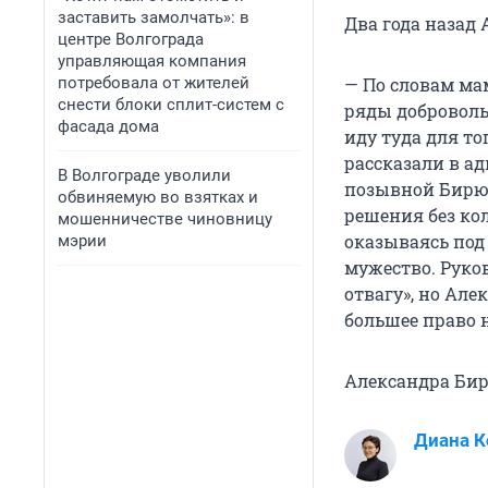
заставить замолчать»: в
Два года назад 
центре Волгограда
управляющая компания
потребовала от жителей
— По словам ма
снести блоки сплит-систем с
ряды доброволь
фасада дома
иду туда для то
рассказали в а
В Волгограде уволили
позывной Бирюк
обвиняемую во взятках и
решения без кол
мошенничестве чиновницу
оказываясь под
мэрии
мужество. Руков
отвагу», но Але
большее право 
Александра Бир
Диана 