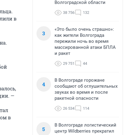
Волгоградской области
льца.
38 756
132
елили в
«Это было очень страшно»:
3
как жители Волгограда
пережили ночь во время
на.
массированной атаки БПЛА
и ракет
29 751
44
бой
В Волгограде горожане
4
сообщают об оглушительных
алось,
звуках во время и после
ции. —
ракетной опасности
26 534
114
тал
ом в
В Волгограде логистический
5
центр Wildberries прекратил