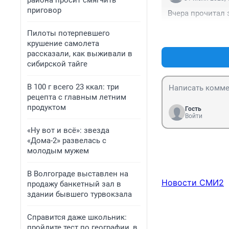
района просит смягчить
приговор
Вчера прочитал 
Пилоты потерпевшего
крушение самолета
рассказали, как выживали в
сибирской тайге
В 100 г всего 23 ккал: три
рецепта с главным летним
продуктом
Гость
Войти
«Ну вот и всё»: звезда
«Дома-2» развелась с
молодым мужем
В Волгограде выставлен на
Новости СМИ2
продажу банкетный зал в
здании бывшего турвокзала
Справится даже школьник:
пройдите тест по географии, в