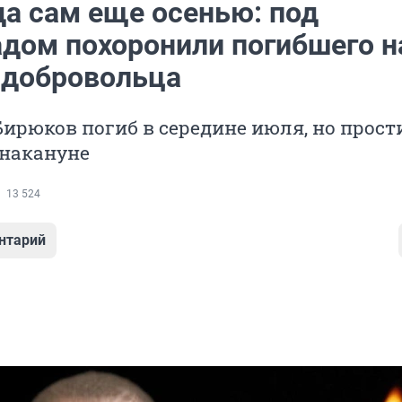
да сам еще осенью: под
адом похоронили погибшего н
 добровольца
ирюков погиб в середине июля, но прост
 накануне
13 524
нтарий