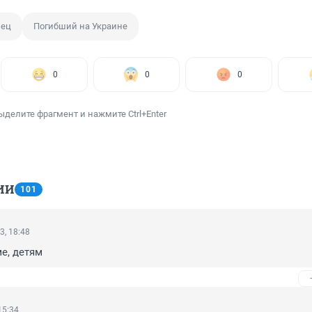
лец
Погибший на Украине
0
0
0
ыделите фрагмент и нажмите Ctrl+Enter
ИИ
101
3, 18:48
е, детям
15:34