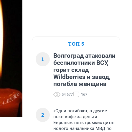
ТОП 5
Волгоград атаковали
1
беспилотники ВСУ,
горит склад
Wildberries и завод,
погибла женщина
54 677
167
«Одни погибают, а другие
2
пьют кофе за деньги
Европы»: пять громких цитат
нового начальника МВД по