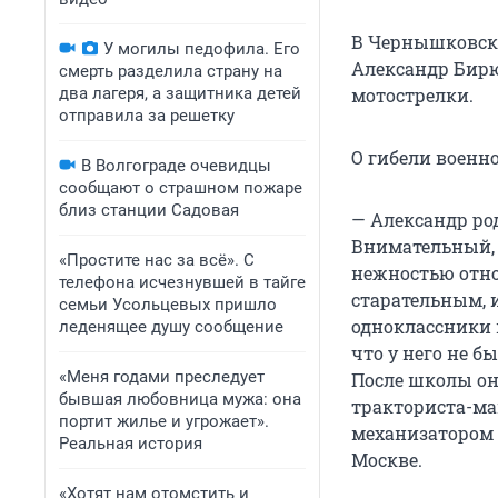
В Чернышковско
У могилы педофила. Его
Александр Бирю
смерть разделила страну на
два лагеря, а защитника детей
мотострелки.
отправила за решетку
О гибели военн
В Волгограде очевидцы
сообщают о страшном пожаре
близ станции Садовая
— Александр род
Внимательный, 
«Простите нас за всё». С
нежностью отно
телефона исчезнувшей в тайге
старательным, 
семьи Усольцевых пришло
одноклассники 
леденящее душу сообщение
что у него не б
«Меня годами преследует
После школы он
бывшая любовница мужа: она
тракториста-ма
портит жилье и угрожает».
механизатором 
Реальная история
Москве.
«Хотят нам отомстить и