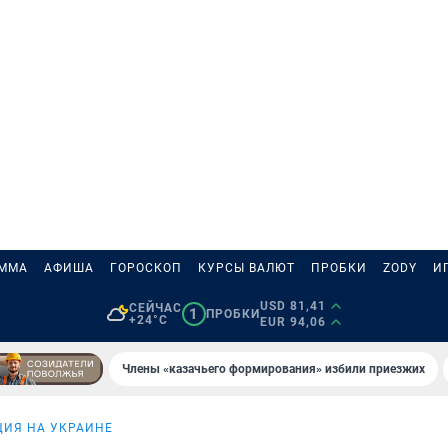
АММА
АФИША
ГОРОСКОП
КУРСЫ ВАЛЮТ
ПРОБКИ
ZODY
И
USD 81,41
СЕЙЧАС
1
ПРОБКИ
+24°C
EUR 94,06
Члены «казачьего формирования» избили приезжих
ИЯ НА УКРАИНЕ