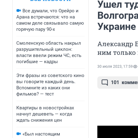
Ушел ту
Все думали, что Орейро и
Волгогр
Арана встречаются: что на
самом деле связывало самую
Украине
горячую пару 90-х
Александр Б
Смоленскую область накрыл
разрушительный циклон:
ним только
власти ввели режим ЧС, есть
погибшие — кадры
30 июля 2023, 17:59
Эти фразы из советского кино
вы говорите каждый день.
101
комме
Вспомните из каких они
фильмов? — тест
Квартиры в новостройках
начнут дешеветь — когда
ждать снижения цен
«Был настоящим