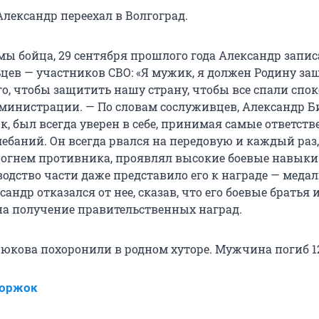
Александр переехал в Волгоград.
мы бойца, 29 сентября прошлого года Александр запис
цев — участников СВО: «Я мужик, я должен Родину за
го, чтобы защитить нашу страну, чтобы все спали спок
дминистрации. — По словам сослуживцев, Александр Б
, был всегда уверен в себе, принимая самые ответст
ебаний. Он всегда рвался на передовую и каждый раз,
 огнем противника, проявлял высокие боевые навыки
одство части даже представило его к награде — медал
ксандр отказался от нее, сказав, что его боевые братья
на получение правительственных наград.
юкова похоронили в родном хуторе. Мужчина погиб 1
Коржок