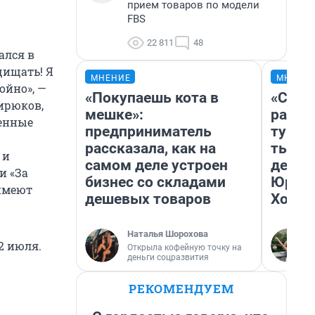
прием товаров по модели
FBS
22 811
48
ался в
щищать! Я
МНЕНИЕ
МНЕНИ
ойно», —
«Покупаешь кота в
«Слив
ирюков,
мешке»:
разоч
венные
предприниматель
турис
рассказала, как на
тысяч
 и
самом деле устроен
день 
и «За
бизнес со складами
Юрско
 имеют
дешевых товаров
Хогва
Наталья Шорохова
2 июля.
Открыла кофейную точку на
деньги соцразвития
РЕКОМЕНДУЕМ