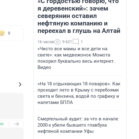
«С гордостью говорю, что
я деревенский»: зачем
северянин оставил
нефтяную компанию и
переехал в глушь на Алтай
0
16 часов
9 621
1
«Чисто все мамы и все дети на
свете»: как медвежонок Момота
покорил буквально весь интернет.
Видео
«На 18 отдыхающих 18 поваров». Как
проходит лето в Крыму с перебоями
света и бензина, водой по графику и
налетами БПЛА
Смертельный аудит: за что в начале
+0
–0
2000-х убили бывшего главбуха
нефтяной компании Уфы