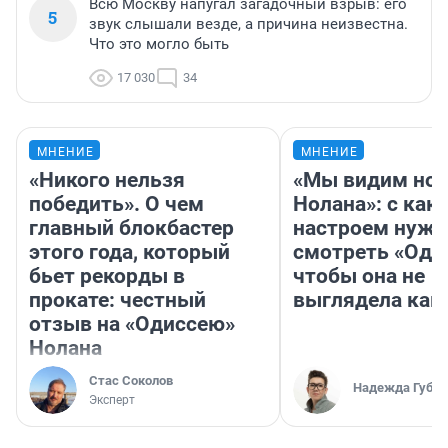
Всю Москву напугал загадочный взрыв: его
5
звук слышали везде, а причина неизвестна.
Что это могло быть
17 030
34
МНЕНИЕ
МНЕНИЕ
«Никого нельзя
«Мы видим нов
победить». О чем
Нолана»: с как
главный блокбастер
настроем нужн
этого года, который
смотреть «Оди
бьет рекорды в
чтобы она не
прокате: честный
выглядела как
отзыв на «Одиссею»
Нолана
Стас Соколов
Надежда Губар
Эксперт