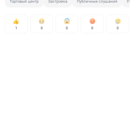
Торговый центр
Застройка
Публичные слушания
Пар
1
0
0
0
0