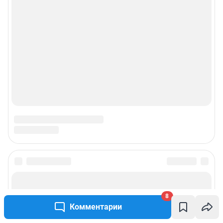
Политика конфиденциальности и обработки персональных данных и
правила использования сайта
© ООО «Сеть городских порталов»
© ООО «Интернет Технологии»
8
Комментарии