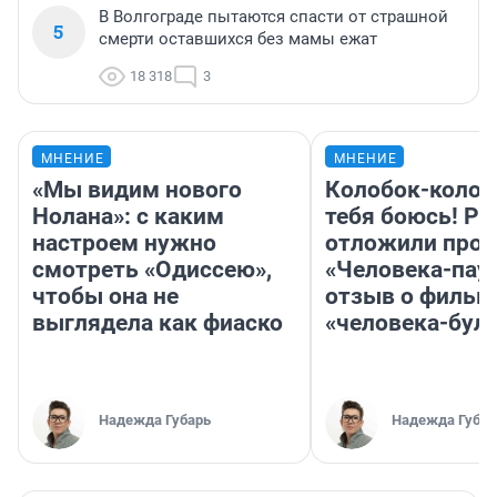
В Волгограде пытаются спасти от страшной
5
смерти оставшихся без мамы ежат
18 318
3
МНЕНИЕ
МНЕНИЕ
«Мы видим нового
Колобок-колобо
Нолана»: с каким
тебя боюсь! Ра
настроем нужно
отложили прок
смотреть «Одиссею»,
«Человека-пау
чтобы она не
отзыв о фильм
выглядела как фиаско
«человека-бул
Надежда Губарь
Надежда Губар