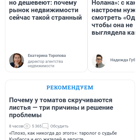
но дешевеют: почему
Нолана»: с как
рынок недвижимости
настроем нужн
сейчас такой странный
смотреть «Оди
чтобы она не
выглядела как
Екатерина Торопова
Надежда Губар
директор агентства
недвижимости
РЕКОМЕНДУЕМ
Почему у томатов скручиваются
листья — три причины и решение
проблемы
8 часов
5 365
Обсудить
«Плохо, как никогда до этого»: таролог о судьбе
Кузбасса и его жителей в августе