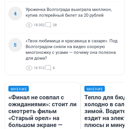
Уроженка Волгограда выиграла миллион,
4
купив лотерейный билет за 20 рублей
18 052
28
«Твоя любимица и красавица в сахаре». Под
5
Волгоградом сняли на видео озорную
многоножку с усами — почему она полезна
для дома?
16 512
6
МНЕНИЕ
МНЕНИЕ
«Финал не совпал с
Тепло для бюд
ожиданиями»: стоит ли
холодно в сало
смотреть фильм
зимой. Водител
«Старый орел» на
ездит на элект
большом экране —
плюсы и мину