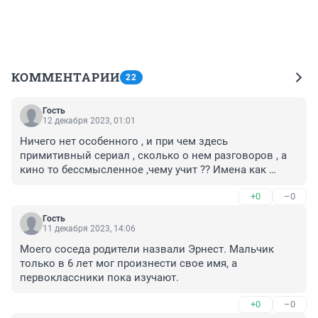
КОММЕНТАРИИ
22
Гость
12 декабря 2023, 01:01
Ничего нет особенного , и при чем здесь 
примитивный сериал , сколько о нем разговоров , а 
кино то бессмысленное ,чему учит ?? Имена как 
имена , одни древние , другие редкие , от некоторых 
+0
–0
отвыкли , другие из далеких стран , чудные , и т.д.
Гость
11 декабря 2023, 14:06
Моего соседа родители назвали Эрнест. Мальчик 
только в 6 лет мог произнести свое имя, а 
первоклассники пока изучают.
+0
–0