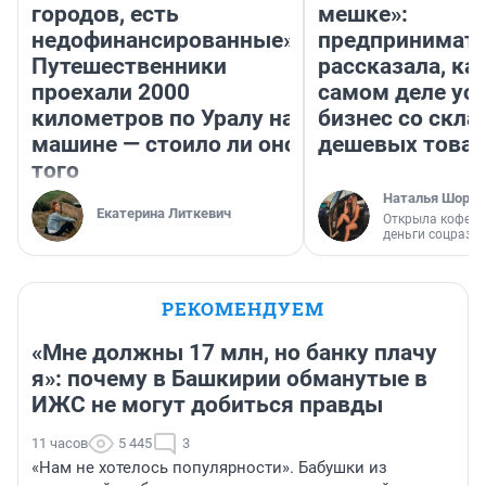
городов, есть
мешке»:
недофинансированные».
предпринимат
Путешественники
рассказала, как
проехали 2000
самом деле ус
километров по Уралу на
бизнес со скл
машине — стоило ли оно
дешевых това
того
Наталья Шорох
Екатерина Литкевич
Открыла кофейн
деньги соцразв
РЕКОМЕНДУЕМ
«Мне должны 17 млн, но банку плачу
я»: почему в Башкирии обманутые в
ИЖС не могут добиться правды
11 часов
5 445
3
«Нам не хотелось популярности». Бабушки из