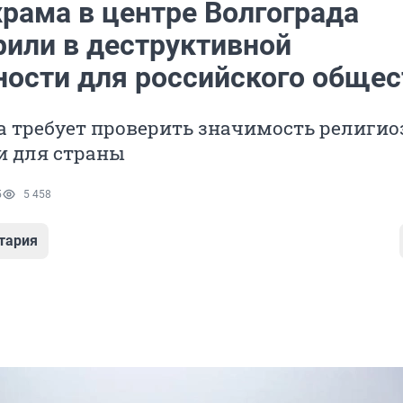
храма в центре Волгограда
рили в деструктивной
ности для российского общес
а требует проверить значимость религио
и для страны
5
5 458
тария