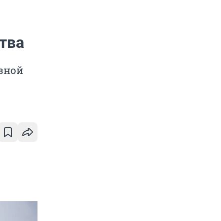
тва
зной