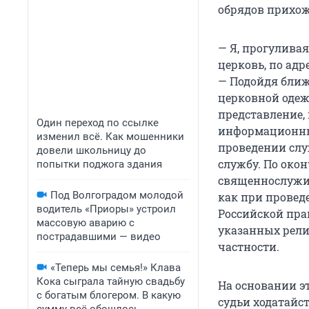
обрядов прихож
— Я, прогуливая
церковь, по адр
— Подойдя ближе
церковной одеж
представление,
Один переход по ссылке
информационных
изменил всё. Как мошенники
проведении слу
довели школьницу до
службу. По око
попытки поджога здания
священнослужит
Под Волгоградом молодой
как при провед
водитель «Приоры» устроил
Российской пра
массовую аварию с
указанных рели
пострадавшими — видео
частности.
«Теперь мы семья!» Клава
Кока сыграла тайную свадьбу
На основании э
с богатым блогером. В какую
судьи ходатайс