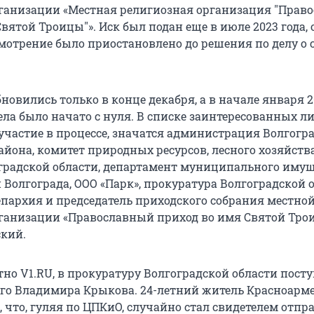
ганизации «Местная религиозная организация "Прав
вятой Троицы"». Иск был подан еще в июле 2023 года, 
смотрение было приостановлено до решения по делу о 
овились только в конце декабря, а в начале января 2
ла было начато с нуля. В списке заинтересованных ли
астие в процессе, значатся администрация Волгогра
айона, комитет природных ресурсов, лесного хозяйств
градской области, департамент муниципального иму
Волгограда, ООО «Парк», прокуратура Волгоградской о
епархия и председатель приходского собрания местно
ганизации «Православный приход во имя Святой Тро
кий.
тно V1.RU, в прокуратуру Волгоградской области пост
его Владимира Крыкова. 24-летний житель Красноарм
 что, гуляя по ЦПКиО, случайно стал свидетелем отпр