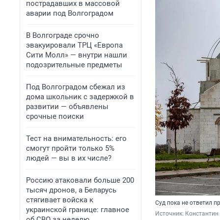
пострадавших в массовой
аварии под Волгоградом
В Волгограде срочно
эвакуировали ТРЦ «Европа
Сити Молл» — внутри нашли
подозрительные предметы
Под Волгоградом сбежал из
дома школьник с задержкой в
развитии — объявлены
срочные поиски
Тест на внимательность: его
смогут пройти только 5%
людей — вы в их числе?
Россию атаковали больше 200
тысяч дронов, а Беларусь
стягивает войска к
Суд пока не ответил 
украинской границе: главное
Источник: 
Константин 
об СВО за неделю