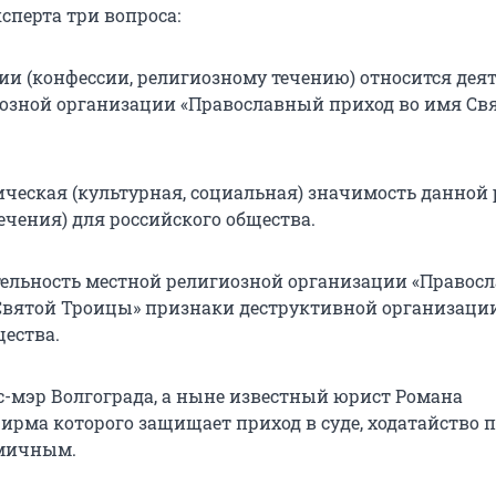
сперта три вопроса:
гии (конфессии, религиозному течению) относится дея
озной организации «Православный приход во имя Св
рическая (культурная, социальная) значимость данной
ечения) для российского общества.
ятельность местной религиозной организации «Правос
Святой Троицы» признаки деструктивной организаци
щества.
с-мэр Волгограда, а ныне известный юрист Романа
фирма которого защищает приход в суде, ходатайство 
омичным.