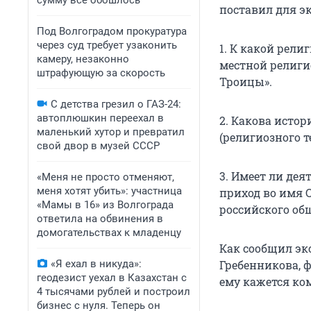
сумму всё обошлось
поставил для эк
Под Волгоградом прокуратура
через суд требует узаконить
1. К какой рели
камеру, незаконно
местной религи
штрафующую за скорость
Троицы».
С детства грезил о ГАЗ-24:
автоплюшкин переехал в
2. Какова исто
маленький хутор и превратил
(религиозного т
свой двор в музей СССР
3. Имеет ли де
«Меня не просто отменяют,
меня хотят убить»: участница
приход во имя 
«Мамы в 16» из Волгограда
российского об
ответила на обвинения в
домогательствах к младенцу
Как сообщил эк
«Я ехал в никуда»:
Гребенникова, 
геодезист уехал в Казахстан с
ему кажется к
4 тысячами рублей и построил
бизнес с нуля. Теперь он