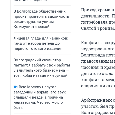
Приход храма в
В Волгограде общественник
деятельности. 
просит проверить законность
реконструкции улицы
потребовала пр
Коммунистической
Святой Троицы,
Лицевая гладь для чайников:
Конфликт вокр
гайд от набора петель до
недостроенного
первого готового изделия
Волгограда пот
Волгоградский скульптор
православным п
пытается забрать свои работы
часовня, и храм
у влиятельного бизнесмена —
для этого стала
тот якобы назвал их ерундой
конфликта межд
епархия никак 
Всю Москву напугал
загадочный взрыв: его звук
слышали везде, а причина
Арбитражный су
неизвестна. Что это могло
участок, был пр
быть
Волгоградском 