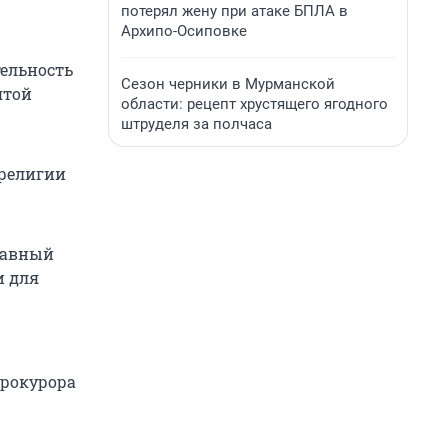
потерял жену при атаке БПЛА в
Архипо-Осиповке
тельность
Сезон черники в Мурманской
ятой
области: рецепт хрустящего ягодного
штруделя за полчаса
 религии
лавный
и для
прокурора