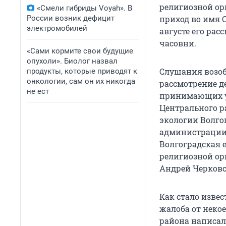
религиозной ор
«Смели гибриды Voyah». В
России возник дефицит
приход во имя С
электромобилей
августе его рас
часовни.
«Сами кормите свои будущие
опухоли». Биолог назвал
Слушания возобн
продукты, которые приводят к
онкологии, сам он их никогда
рассмотрение де
не ест
принимающих уч
Центрального р
экологии Волго
администрации 
Волгоградская 
религиозной ор
Андрей Черковс
Как стало извес
жалоба от неко
района написал,