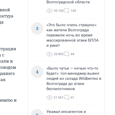
Волгоградской области
ивной
39 104
145
ратура
да
«Это было очень страшно»:
3
как жители Волгограда
пережили ночь во время
массированной атаки БПЛА
и ракет
страция
29 892
44
 с
жали и
 поводом
«Было чутье — ночью что-то
4
давнего
будет»: топ-менеджер вывел
людей из склада Wildberries в
кая
Волгограде до атаки
беспилотников
21 661
61
 землю и
Уважал иноагентов и