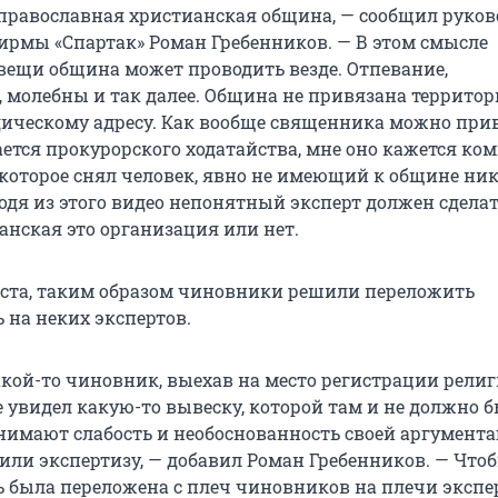
 православная христианская община, — сообщил руков
рмы «Спартак» Роман Гребенников. — В этом смысле
вещи община может проводить везде. Отпевание,
, молебны и так далее. Община не привязана территор
ическому адресу. Как вообще священника можно прив
сается прокурорского ходатайства, мне оно кажется к
, которое снял человек, явно не имеющий к общине ни
одя из этого видео непонятный эксперт должен сдела
анская это организация или нет.
ста, таким образом чиновники решили переложить
 на неких экспертов.
кой-то чиновник, выехав на место регистрации религ
 увидел какую-то вывеску, которой там и не должно б
нимают слабость и необоснованность своей аргумента
или экспертизу, — добавил Роман Гребенников. — Что
ь была переложена с плеч чиновников на плечи экспе