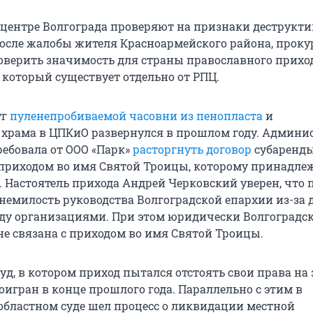
 центре Волгограда проверяют на признаки деструкт
После жалобы жителя Красноармейского района, проку
оверить значимость для страны православного прихо
 который существует отдельно от РПЦ.
уг
пуленепробиваемой часовни из пенопласта
и
 храма в ЦПКиО развернулся в прошлом году. Админи
ребовала от ООО «Парк»
расторгнуть договор
субаренды
риходом во имя Святой Троицы, которому принадле
. Настоятель прихода Андрей Черковский уверен, что
 немилость руководства Волгоградской епархии из-за 
у организациями. При этом юридически Волгоградс
не связана с приходом во имя Святой Троицы.
д, в котором приход пытался отстоять свои права на
оигран в конце прошлого года. Параллельно с этим в
областном суде шел процесс о ликвидации местной