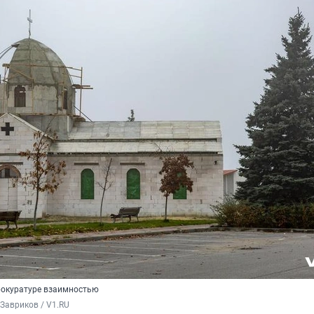
прокуратуре взаимностью
Завриков / V1.RU