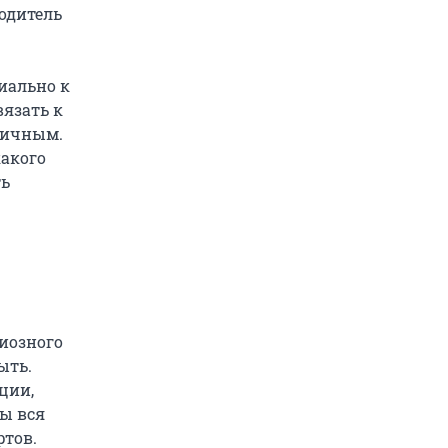
одитель
иально к
язать к
омичным.
какого
ть
иозного
ыть.
ции,
бы вся
ртов.