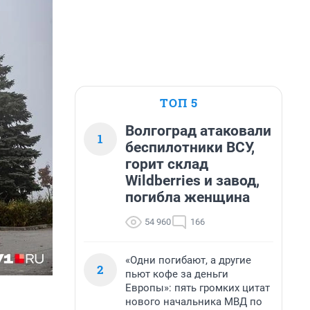
ТОП 5
Волгоград атаковали
1
беспилотники ВСУ,
горит склад
Wildberries и завод,
погибла женщина
54 960
166
«Одни погибают, а другие
2
пьют кофе за деньги
Европы»: пять громких цитат
нового начальника МВД по