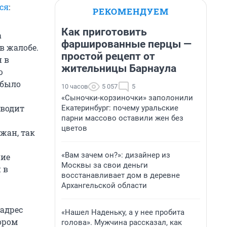
ся
:
РЕКОМЕНДУЕМ
Как приготовить
а
фаршированные перцы —
 в жалобе.
простой рецепт от
н в
жительницы Барнаула
ю
 было
10 часов
5 057
5
«Сыночки-корзиночки» заполонили
оводит
Екатеринбург: почему уральские
парни массово оставили жен без
цветов
жан, так
«Вам зачем он?»: дизайнер из
ние
Москвы за свои деньги
 в
восстанавливает дом в деревне
Архангельской области
адрес
«Нашел Наденьку, а у нее пробита
ором
голова». Мужчина рассказал, как