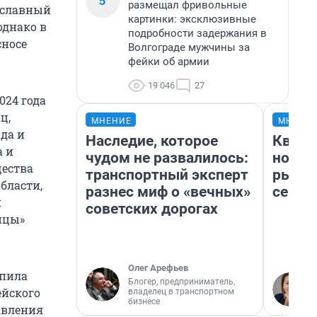
5
размещал фривольные
ославный
картинки: эксклюзивные
однако в
подробности задержания в
сносе
Волгограде мужчины за
фейки об армии
19 046
27
024 года
ц,
МНЕНИЕ
МНЕНИ
да и
Наследие, которое
Кварт
а и
чудом не развалилось:
но де
щества
транспортный эксперт
рынок
бласти,
разнес миф о «вечных»
сейча
й
советских дорогах
ицы»
Олег Арефьев
упила
Блогер, предприниматель,
ейского
владелец в транспортном
бизнесе
авления