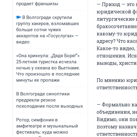
продает франшизы
— Приход — это
юридической фи
В Волгограде скрутили
литургические 
группу хакеров, взломавших
бракосочетание
больше сотни чужих
какому-то юрид
аккаунтов на «Госуслугах» —
адресу? Что ка
видео
Какое-то видео
отношения. Исх
«Она крикнула: „Дядя Боря!“»
25-летняя туристка исчезла
выводы, христи
ночью у океана во Вьетнаме.
Что произошло в последние
По мнению юри
минуты ее пропажи
ответственность
В Волгограде синоптики
предрекли резкое
— Формально ка
похолодание после выходных
объединения, не
Видимо, они по
Ротор, симфония в
амфитеатре и музыкальный
поэтому назнач
фестиваль: куда можно
ответственност