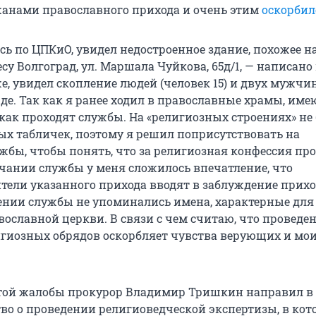
анами православного прихода и очень этим
оскорбил
сь по ЦПКиО, увидел недостроенное здание, похожее н
есу Волгоград, ул. Маршала Чуйкова, 65д/1, — написано
, увидел скопление людей (человек 15) и двух мужчи
де. Так как я ранее ходил в православные храмы, име
 как проходят службы. На «религиозных строениях» не
 табличек, поэтому я решил поприсутствовать на
жбы, чтобы понять, что за религиозная конфессия пр
нчании службы у меня сложилось впечатление, что
ели указанного прихода вводят в заблуждение прихо
ении службы не упоминались имена, характерные для
вославной церкви. В связи с чем считаю, что проведе
гиозных обрядов оскорбляет чувства верующих и мои
той жалобы прокурор Владимир Тришкин направил в 
тво о проведении религиоведческой экспертизы, в кот