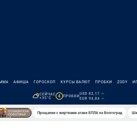
АММА
АФИША
ГОРОСКОП
КУРСЫ ВАЛЮТ
ПРОБКИ
ZODY
И
USD 82,17
СЕЙЧАС
4
ПРОБКИ
+35°C
EUR 94,84
Прощание с жертвами атаки БПЛА на Волгоград
Шк