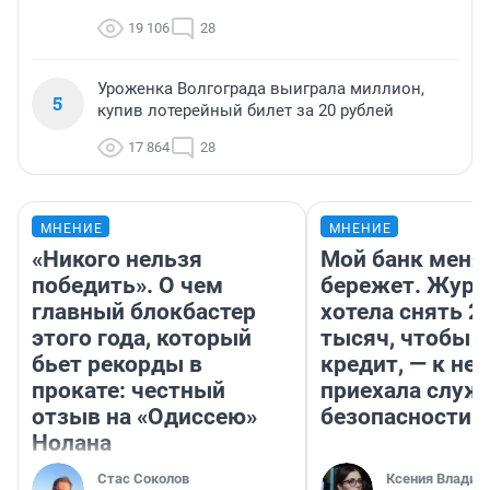
19 106
28
Уроженка Волгограда выиграла миллион,
5
купив лотерейный билет за 20 рублей
17 864
28
МНЕНИЕ
МНЕНИЕ
«Никого нельзя
Мой банк меня
победить». О чем
бережет. Журн
главный блокбастер
хотела снять 2
этого года, который
тысяч, чтобы п
бьет рекорды в
кредит, — к не
прокате: честный
приехала служ
отзыв на «Одиссею»
безопасности
Нолана
Стас Соколов
Ксения Владим