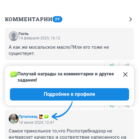
КОММЕНТАРИИ
29
Гость
14 февраля 2025, 16:12
А как же мосальское масло?Или его тоже не 
существует.
+0
–0
Получай награды за комментарии и другие 
Гость
18 июля 2024, 14:35
задания!
настоящее 900р литр стоит для кого надо а вы эту 
Подробнее в профиле
бурду пейте и детям для аллергии выдавайте
+0
–0
Путиловец
18 июля 2024, 12:47
Самое прикольное то,что Роспотребнадзор не 
интересует качество и соответствие написанного на 