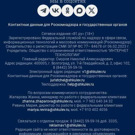
Мы в соцсетях
Контактные данные для Роскомнадзора и государственных органов
Сетевое издание «В1.ру» (18+)
Зарегистрировано Федеральной службой по надзору в сфере связи,
информационных технологий и массовых коммуникаций (Роскомнадзор)
Свидетельство о регистрации СМИ ЭЛ № ФС 77– 84678 от 06.02.2023 г.
Учредитель: Общество с ограниченной ответственностью "ИНТЕРНЕТ
ТЕХНОЛОГИИ"
Главный редактор: Смуров Николай Александрович
Адрес редакции: 400005, г. Волгоград, ул. 7-й Гвардейской, д. 2, офис 102,
8 (8442) 59-59-16
Электронный адрес редакции:
v1@shkulev.ru
Контактные данные для Роскомнадзора и государственных органов:
juristchel@shkulev.ru
Техподдержка:
help@shkulev.ru
По вопросам коммерческого сотрудничества:
Жапарова Жанна, менеджер по работе с федеральными клиентами
zhanna.zhaparova@shkulev.ru
, моб. + 7 982 640 34 32
Ревина Мария, директор по работе с федеральными клиентами
mariya.revina@shkulev.ru
, моб. +7 910 402 4056
Связаться с отделом продаж: 8 (8442) 59-59-16 доб. 3335,
reklamav1@shkulev.ru
Редакция сайта не несет ответственности за достоверность
информации, содержащейся в рекламных объявлениях.