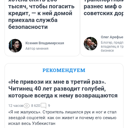
тысяч, чтобы погасить
разнес миф о 
кредит, — к ней домой
советских доро
приехала служба
безопасности
Олег Арефьев
Блогер, предпри
Ксения Владимирская
владелец в тра
Автор мнения
бизнесе
РЕКОМЕНДУЕМ
«Не привози их мне в третий раз».
Читинец 40 лет разводит голубей,
которые всегда к нему возвращаются
12 часов
8 620
9
«Я не жалуюсь». Строитель лишился рук и ног и стал
звездой соцсетей: как он живет и почему его семью
искал весь Узбекистан