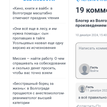
ПЕРЕЙТИ К ПУ
19 комм
«Кино, книги и вайб»: в
Волгограде масштабно
отмечают праздник чтения
Блогер из Волг
произведением
«Они всё еще в лесу, и им
нужна помощь»: сын
10 декабря 2024, 15:40
пропавших в тайге
Усольцевых назвал еще одну
версию их исчезновения
Миссия — найти работу. О чем
спрашивать на собеседовании
и сколько денег просить,
Гость
Войти
чтобы вас точно взяли
«Бесстрашный борец за
Гость
жизнь»: в Волгограде
11 декабря 202
прощаются с анестезиологом-
а всё правильно
реаниматолог высшей
категории
ОТВЕТИТЬ
1