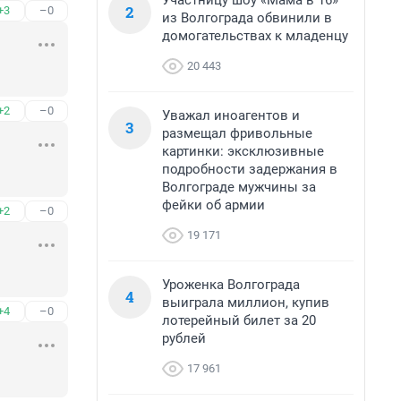
Участницу шоу «Мама в 16»
2
+3
–0
из Волгограда обвинили в
домогательствах к младенцу
20 443
+2
–0
Уважал иноагентов и
3
размещал фривольные
картинки: эксклюзивные
подробности задержания в
Волгограде мужчины за
фейки об армии
+2
–0
19 171
Уроженка Волгограда
4
выиграла миллион, купив
+4
–0
лотерейный билет за 20
рублей
17 961