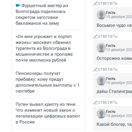
ОТВЕТИТЬ
Фуршетный мастер из
Волгограда поделилась
Гость
секретом заготовки
10 декабря 202
баклажанов на зиму
Восьмое чудо св
«Он мне угрожает и портит
ОТВЕТИТЬ
жизнь»: москвич обвинил
Гость
турагента из Волгограда в
10 декабря 202
мошенничестве и пропаже
Осторожно комм
почти миллиона рублей
ОТВЕТИТЬ
Пенсионеры получат
прибавку: кому придут
Гость
10 декабря 202
дополнительные выплаты с 1
сентября
даёш Сталинград
ОТВЕТИТЬ
Путин вывел крипту из тени.
Что изменит новый закон о
Гость
легализации цифровых валют
10 декабря 202
в России
Какой блогер, т