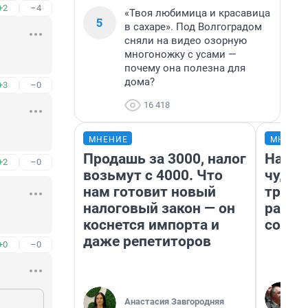
+2
–4
«Твоя любимица и красавица
5
в сахаре». Под Волгоградом
сняли на видео озорную
многоножку с усами —
почему она полезна для
дома?
+3
–0
16 418
МНЕНИЕ
МНЕНИ
Продашь за 3000, налог
Насле
+2
–0
возьмут с 4000. Что
чудом
нам готовит новый
транс
налоговый закон — он
разне
коснется импорта и
совет
даже репетиторов
+0
–0
Анастасия Завгородняя