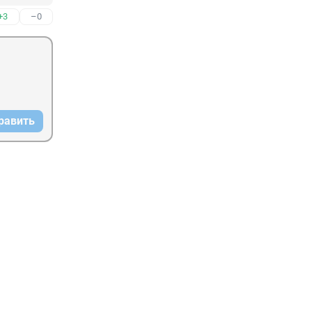
+3
–0
равить