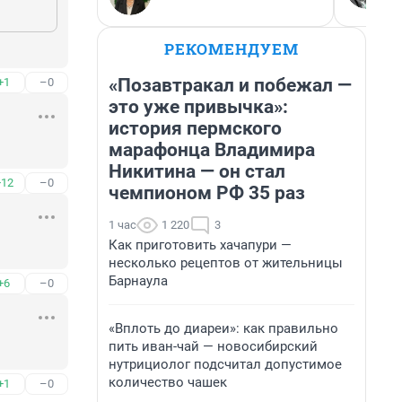
РЕКОМЕНДУЕМ
«Позавтракал и побежал —
+1
–0
это уже привычка»:
история пермского
марафонца Владимира
Никитина — он стал
+12
–0
чемпионом РФ 35 раз
1 час
1 220
3
Как приготовить хачапури —
несколько рецептов от жительницы
Барнаула
+6
–0
«Вплоть до диареи»: как правильно
пить иван-чай — новосибирский
нутрициолог подсчитал допустимое
количество чашек
+1
–0