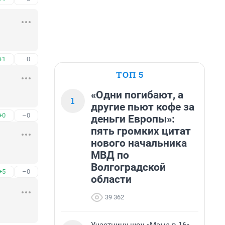
+1
–0
ТОП 5
«Одни погибают, а
1
другие пьют кофе за
+0
–0
деньги Европы»:
пять громких цитат
нового начальника
МВД по
Волгоградской
+5
–0
области
39 362