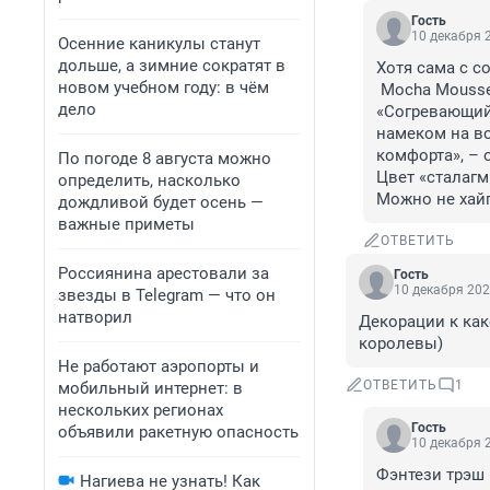
Гость
10 декабря 2
Осенние каникулы станут
дольше, а зимние сократят в
Хотя сама с со
новом учебном году: в чём
 Mocha Mousse. 

дело
«Согревающий 
намеком на во
комфорта», – 
По погоде 8 августа можно
Цвет «сталагм
определить, насколько
Можно не хай
дождливой будет осень —
важные приметы
ОТВЕТИТЬ
Россиянина арестовали за
Гость
10 декабря 202
звезды в Telegram — что он
натворил
Декорации к как
королевы)
Не работают аэропорты и
ОТВЕТИТЬ
1
мобильный интернет: в
нескольких регионах
Гость
объявили ракетную опасность
10 декабря 2
Фэнтези трэш
Нагиева не узнать! Как