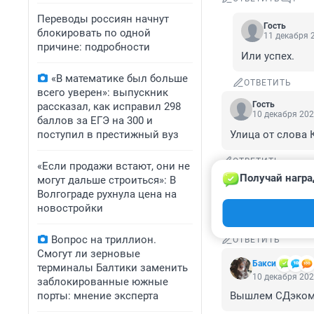
Переводы россиян начнут
Гость
блокировать по одной
11 декабря 2
причине: подробности
Или успех.
«В математике был больше
ОТВЕТИТЬ
всего уверен»: выпускник
Гость
рассказал, как исправил 298
10 декабря 202
баллов за ЕГЭ на 300 и
поступил в престижный вуз
Улица от слова 
ОТВЕТИТЬ
«Если продажи встают, они не
Получай награ
могут дальше строиться»: В
Гость
Волгограде рухнула цена на
10 декабря 202
новостройки
Мер на фоне это
Вопрос на триллион.
ОТВЕТИТЬ
Смогут ли зерновые
Бакси
терминалы Балтики заменить
10 декабря 202
заблокированные южные
порты: мнение эксперта
Вышлем СДэком 