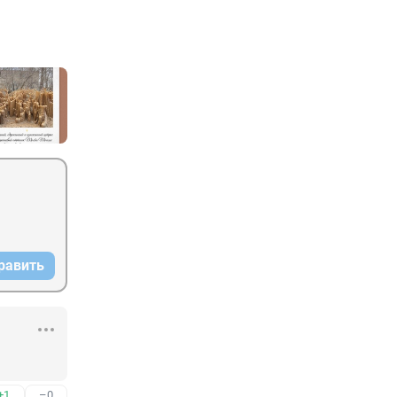
равить
+1
–0