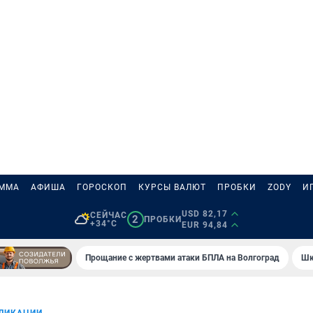
АММА
АФИША
ГОРОСКОП
КУРСЫ ВАЛЮТ
ПРОБКИ
ZODY
И
USD 82,17
СЕЙЧАС
2
ПРОБКИ
+34°C
EUR 94,84
Прощание с жертвами атаки БПЛА на Волгоград
Шк