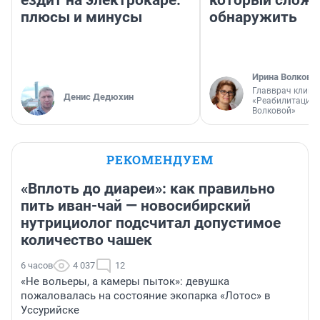
ездит на электрокаре:
который слож
плюсы и минусы
обнаружить
Ирина Волкова
Главврач клини
Денис Дедюхин
«Реабилитация 
Волковой»
РЕКОМЕНДУЕМ
«Вплоть до диареи»: как правильно
пить иван-чай — новосибирский
нутрициолог подсчитал допустимое
количество чашек
6 часов
4 037
12
«Не вольеры, а камеры пыток»: девушка
пожаловалась на состояние экопарка «Лотос» в
Уссурийске