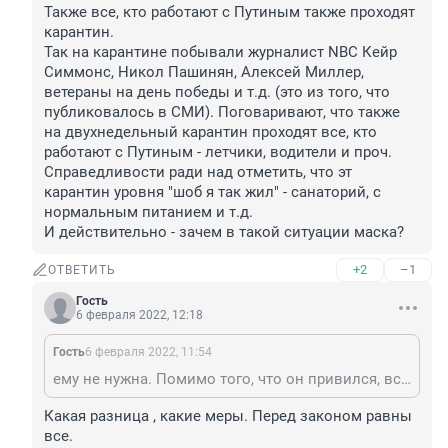
Также все, кто работают с Путиным также проходят 
карантин. 

Так на карантине побывали журналист NBC Кейр 
Симмонс, Никол Пашинян, Алексей Миллер, 
ветераны на день победы и т.д. (это из того, что 
публиковалось в СМИ). Поговаривают, что также 
на двухнедельный карантин проходят все, кто 
работают с Путиным - летчики, водители и проч. 
Справедливости ради над отметить, что эт 
карантин уровня "шоб я так жил" - санаторий, с 
нормальным питанием и т.д. 

И действительно - зачем в такой ситуации маска?
+2
–1
ОТВЕТИТЬ
Гость
6 февраля 2022, 12:18
Гость
6 февраля 2022, 11:54
ему не нужна. Помимо того, что он привился, все, кто посещают президента проходят тестирование и двухнедельный карантин под присмотром ФСО. Также все, кто работают с Путиным также проходят карантин. Так на карантине побывали журналист NBC Кейр Симмонс, Никол Пашинян, Алексей Миллер, ветераны на день победы и т.д. (это из того, что публиковалось в СМИ). Поговаривают, что также на двухнедельный карантин проходят все, кто работают с Путиным - летчики, водители и проч. Справедливости ради над отметить, что эт карантин уровня "шоб я так жил" - санаторий, с нормальным питанием и т.д. И действительно - зачем в такой ситуации маска?
Какая разница , какие меры. Перед законом равны 
все. 
