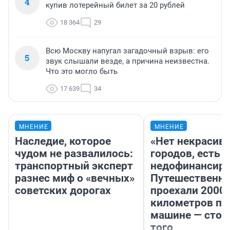
4
купив лотерейный билет за 20 рублей
18 364
29
Всю Москву напугал загадочный взрыв: его
5
звук слышали везде, а причина неизвестна.
Что это могло быть
17 639
34
МНЕНИЕ
МНЕНИЕ
Наследие, которое
«Нет некрасив
чудом не развалилось:
городов, есть
транспортный эксперт
недофинансиро
разнес миф о «вечных»
Путешественн
советских дорогах
проехали 2000
километров по 
машине — стои
того