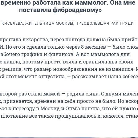
временно работала как маммолог. Она мне
поставила фиброаденому»
 КИСЕЛЕВА, ЖИТЕЛЬНИЦА МОСКВЫ, ПРЕОДОЛЕВШАЯ РАК ГРУДИ
 пропила лекарства, через полгода должна была прийт
. Но его я сделала только через 8 месяцев — было сло
рабочего графика и финансов. А вот маммолога для
е нашла, поэтому просто взяла и сравнила два своих
: решила, что размер новообразования не изменился. И
й этот момент отпустила, — рассказывает наша собес
 второй раз стала мамой — родила сына. С двумя мал
, признается, времени на себя просто не было. Но вско
ся к переезду в Москву, и Ольга поняла, что ей нужно 
 уплотнение всё также прощупывалось и, кажется, ста