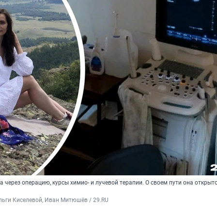
 через операцию, курсы химио- и лучевой терапии. О своем пути она открыт
льги Киселевой, Иван Митюшёв / 29.RU