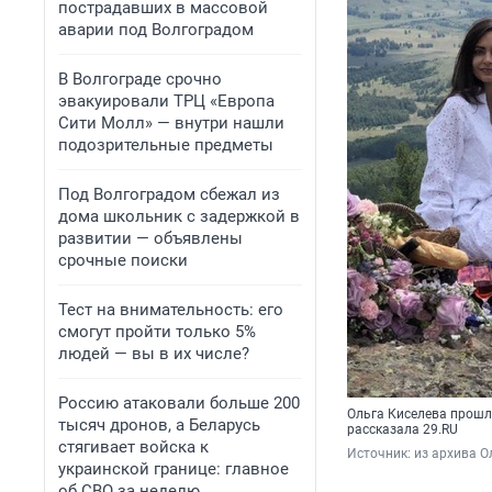
пострадавших в массовой
аварии под Волгоградом
В Волгограде срочно
эвакуировали ТРЦ «Европа
Сити Молл» — внутри нашли
подозрительные предметы
Под Волгоградом сбежал из
дома школьник с задержкой в
развитии — объявлены
срочные поиски
Тест на внимательность: его
смогут пройти только 5%
людей — вы в их числе?
Россию атаковали больше 200
Ольга Киселева прошла
тысяч дронов, а Беларусь
рассказала 29.RU
стягивает войска к
Источник: 
из архива О
украинской границе: главное
об СВО за неделю