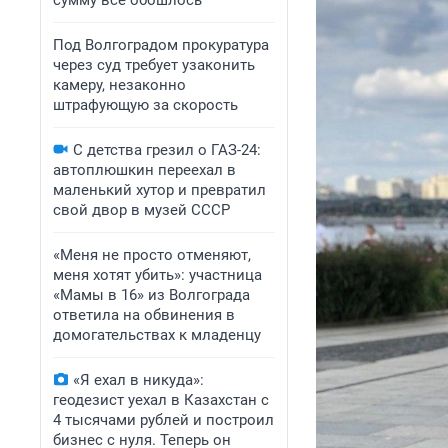
сумму всё обошлось
Под Волгоградом прокуратура
через суд требует узаконить
камеру, незаконно
штрафующую за скорость
С детства грезил о ГАЗ-24:
автоплюшкин переехал в
маленький хутор и превратил
свой двор в музей СССР
«Меня не просто отменяют,
меня хотят убить»: участница
«Мамы в 16» из Волгограда
ответила на обвинения в
домогательствах к младенцу
«Я ехал в никуда»:
геодезист уехал в Казахстан с
4 тысячами рублей и построил
бизнес с нуля. Теперь он