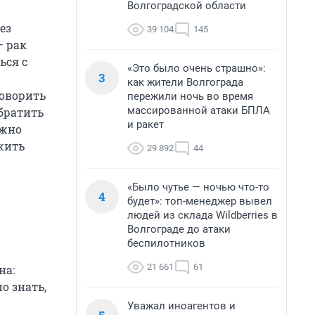
Волгоградской области
ез
39 104
145
— рак
ься с
«Это было очень страшно»:
3
как жители Волгограда
говорить
пережили ночь во время
массированной атаки БПЛА
обратить
и ракет
ужно
 жить
29 892
44
«Было чутье — ночью что-то
4
будет»: топ-менеджер вывел
людей из склада Wildberries в
Волгограде до атаки
беспилотников
21 661
61
на:
о знать,
Уважал иноагентов и