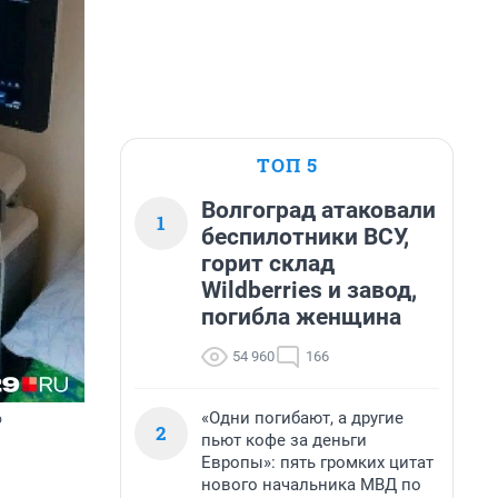
ТОП 5
Волгоград атаковали
1
беспилотники ВСУ,
горит склад
Wildberries и завод,
погибла женщина
54 960
166
«Одни погибают, а другие
о
2
пьют кофе за деньги
Европы»: пять громких цитат
нового начальника МВД по