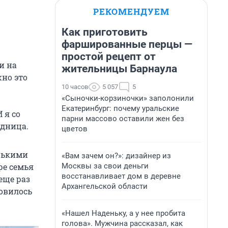
РЕКОМЕНДУЕМ
Как приготовить
фаршированные перцы —
простой рецепт от
и на
жительницы Барнаула
жно это
10 часов
5 057
5
«Сыночки-корзиночки» заполонили
Екатеринбург: почему уральские
 я со
парни массово оставили жен без
едница.
цветов
енькими
«Вам зачем он?»: дизайнер из
Москвы за свои деньги
ре семья
восстанавливает дом в деревне
еще раз
Архангельской области
новилось
«Нашел Наденьку, а у нее пробита
голова». Мужчина рассказал, как