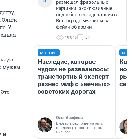
5
размещал фривольные
картинки: эксклюзивные
дству,
подробности задержания в
я Ольги
Волгограде мужчины за
ло. У
фейки об армии
венная
19 046
27
МНЕНИЕ
МНЕНИ
нькую
Наследие, которое
Кварт
 с мужем
чудом не развалилось:
но де
транспортный эксперт
рынок
разнес миф о «вечных»
сейча
советских дорогах
 Это
Олег Арефьев
Блогер, предприниматель,
владелец в транспортном
бизнесе
 и