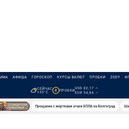
АММА
АФИША
ГОРОСКОП
КУРСЫ ВАЛЮТ
ПРОБКИ
ZODY
И
USD 82,17
СЕЙЧАС
4
ПРОБКИ
+35°C
EUR 94,84
Прощание с жертвами атаки БПЛА на Волгоград
Шк