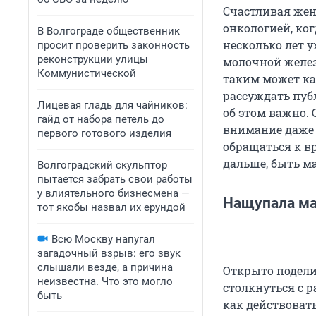
Счастливая жен
онкологией, ког
В Волгограде общественник
несколько лет 
просит проверить законность
реконструкции улицы
молочной желез
Коммунистической
таким может ка
рассуждать пуб
Лицевая гладь для чайников:
об этом важно. 
гайд от набора петель до
внимание даже 
первого готового изделия
обращаться к вр
дальше, быть м
Волгоградский скульптор
пытается забрать свои работы
у влиятельного бизнесмена —
Нащупала ма
тот якобы назвал их ерундой
Всю Москву напугал
загадочный взрыв: его звук
слышали везде, а причина
Открыто подели
неизвестна. Что это могло
столкнуться с 
быть
как действовать