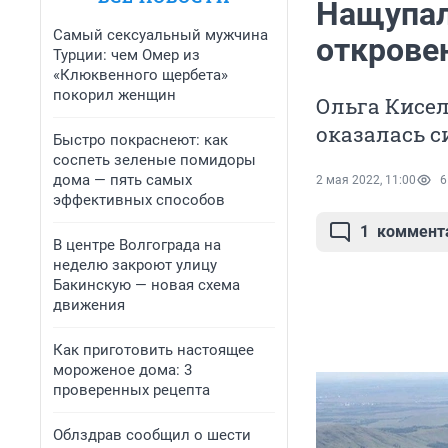
Нащупал
Самый сексуальный мужчина
откровен
Турции: чем Омер из
«Клюквенного щербета»
покорил женщин
Ольга Кисел
оказалась с
Быстро покраснеют: как
соспеть зеленые помидоры
дома — пять самых
2 мая 2022, 11:00
6
эффективных способов
1
коммент
В центре Волгограда на
неделю закроют улицу
Бакинскую — новая схема
движения
Как приготовить настоящее
мороженое дома: 3
проверенных рецепта
Облздрав сообщил о шести