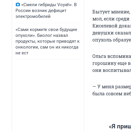
«Смели гибриды Voyah». В
России возник дефицит
Бытует мнение, 
электромобилей
мол, если среди
Киселевой доказ
«Сами кормите свои будущие
девушки оказал
опухоли». Биолог назвал
опухоль образуе
продукты, которые приводят к
онкологии, сам он их никогда
не ест
Ольга вспомина
горошину еще в 
они воспитывал
— У меня разме
была совсем не
«Я приш