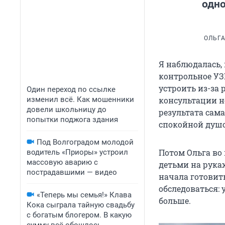
одно
ОЛЬГА
Я наблюдалась,
контрольное УЗИ
устроить из-за 
Один переход по ссылке
изменил всё. Как мошенники
консультации н
довели школьницу до
результата сама
попытки поджога здания
спокойной душо
Под Волгоградом молодой
Потом Ольга во
водитель «Приоры» устроил
массовую аварию с
детьми на руках
пострадавшими — видео
начала готовить
обследоваться:
«Теперь мы семья!» Клава
больше.
Кока сыграла тайную свадьбу
с богатым блогером. В какую