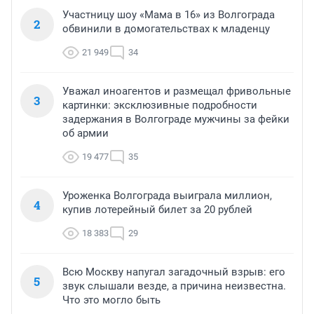
Участницу шоу «Мама в 16» из Волгограда
2
обвинили в домогательствах к младенцу
21 949
34
Уважал иноагентов и размещал фривольные
3
картинки: эксклюзивные подробности
задержания в Волгограде мужчины за фейки
об армии
19 477
35
Уроженка Волгограда выиграла миллион,
4
купив лотерейный билет за 20 рублей
18 383
29
Всю Москву напугал загадочный взрыв: его
5
звук слышали везде, а причина неизвестна.
Что это могло быть