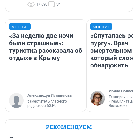
17 697
34
МНЕНИЕ
МНЕНИЕ
«За неделю две ночи
«Спуталась реч
были страшные»:
пургу». Врач — 
туристка рассказала об
смертельном д
отдыхе в Крыму
который слож
обнаружить
Ирина Волкова
Александра Исмайлова
Главврач клини
заместитель главного
«Реабилитация 
редактора 63.RU
Волковой»
РЕКОМЕНДУЕМ