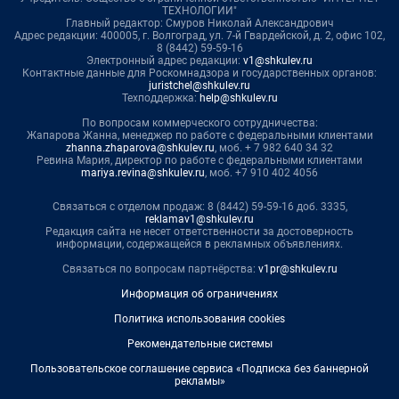
ТЕХНОЛОГИИ"
Главный редактор: Смуров Николай Александрович
Адрес редакции: 400005, г. Волгоград, ул. 7-й Гвардейской, д. 2, офис 102,
8 (8442) 59-59-16
Электронный адрес редакции:
v1@shkulev.ru
Контактные данные для Роскомнадзора и государственных органов:
juristchel@shkulev.ru
Техподдержка:
help@shkulev.ru
По вопросам коммерческого сотрудничества:
Жапарова Жанна, менеджер по работе с федеральными клиентами
zhanna.zhaparova@shkulev.ru
, моб. + 7 982 640 34 32
Ревина Мария, директор по работе с федеральными клиентами
mariya.revina@shkulev.ru
, моб. +7 910 402 4056
Связаться с отделом продаж: 8 (8442) 59-59-16 доб. 3335,
reklamav1@shkulev.ru
Редакция сайта не несет ответственности за достоверность
информации, содержащейся в рекламных объявлениях.
Связаться по вопросам партнёрства:
v1pr@shkulev.ru
Информация об ограничениях
Политика использования cookies
Рекомендательные системы
Пользовательское соглашение сервиса «Подписка без баннерной
рекламы»