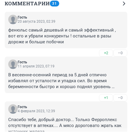
КОММЕНТАРИИ
31
Гость
20 августа 2023, 02:39
фенюльс самый дешевый и самый эффективный , 
вот его и убрали конкуренты ! остальные в разы 
дороже и больше побочки
+2
–0
Гость
11 апреля 2023, 07:19
В весеенне-осенний период за 5 дней отлично 
избавлял от усталости и упадка сил. Во время 
беременности быстро и хорошо поднял уровень 
гемоглобина, в отличии от Сорбифера. Как я вижу 
+1
–0
просто кто-то заинтересован в других препаратах. 
Жаль
Гость
4 февраля 2023, 12:39
Спасибо тебе, добрый доктор... Только Ферроплекс 
отсутствует в аптеках.... А мясо дороговато жрать как 
источник железа