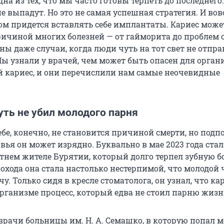
дна из тех, что мы часто готовы терпеть до последнего.
не выпадут. Но это не самая успешная стратегия. И вов
том придется вставлять себе имплантаты. Кариес може
ичиной многих болезней — от гайморита до проблем 
ны даже случаи, когда люди чуть на тот свет не отпра
Мы узнали у врачей, чем может быть опасен для орган
кариес, и они перечислили нам самые неочевидные
уть не убил молодого парня
ебе, конечно, не становится причиной смерти, но подп
вья он может изрядно. Буквально в мае 2023 года стал
етнем жителе Бурятии, который долго терпел зубную бо
охода она стала настолько нестерпимой, что молодой 
у. Только сидя в кресле стоматолога, он узнал, что ка
организме процесс, который едва не стоил парню жизн
врачи больницы им. Н. А. Семашко, в которую попал 