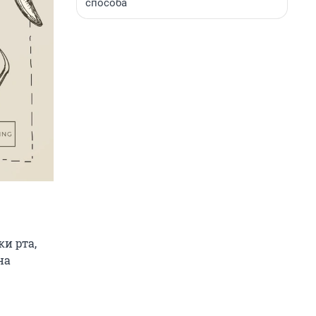
способа
ки рта,
на