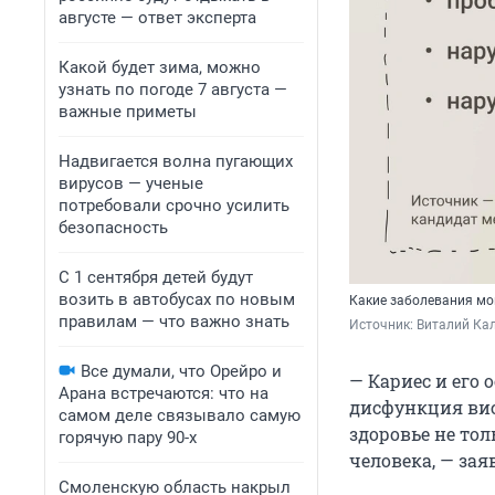
августе — ответ эксперта
Какой будет зима, можно
узнать по погоде 7 августа —
важные приметы
Надвигается волна пугающих
вирусов — ученые
потребовали срочно усилить
безопасность
С 1 сентября детей будут
возить в автобусах по новым
Какие заболевания мог
правилам — что важно знать
Источник: 
Виталий Кал
Все думали, что Орейро и
— Кариес и его 
Арана встречаются: что на
дисфункция ви
самом деле связывало самую
здоровье не тол
горячую пару 90-х
человека, — за
Смоленскую область накрыл