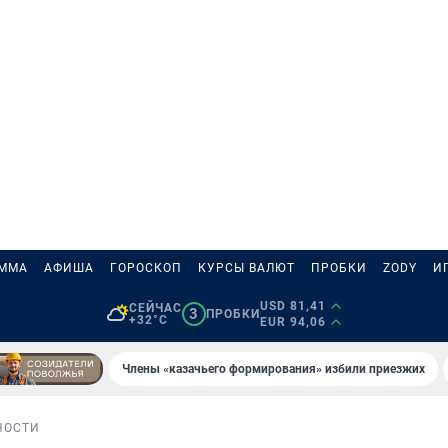
АММА
АФИША
ГОРОСКОП
КУРСЫ ВАЛЮТ
ПРОБКИ
ZODY
И
USD 81,41
СЕЙЧАС
3
ПРОБКИ
+32°C
EUR 94,06
Члены «казачьего формирования» избили приезжих
НОСТИ