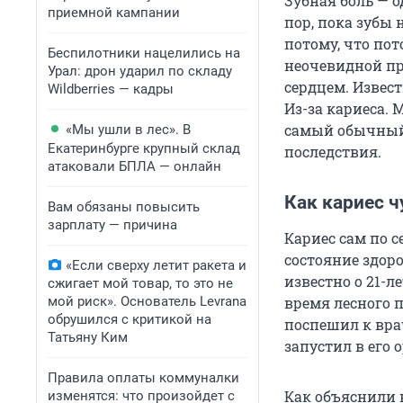
Зубная боль — о
приемной кампании
пор, пока зубы 
потому, что по
Беспилотники нацелились на
неочевидной пр
Урал: дрон ударил по складу
сердцем. Извест
Wildberries — кадры
Из-за кариеса. 
самый обычный 
«Мы ушли в лес». В
Екатеринбурге крупный склад
последствия.
атаковали БПЛА — онлайн
Как кариес ч
Вам обязаны повысить
зарплату — причина
Кариес сам по с
состояние здоро
«Если сверху летит ракета и
известно о 21-л
сжигает мой товар, то это не
мой риск». Основатель Levrana
время лесного п
обрушился с критикой на
поспешил к врач
Татьяну Ким
запустил в его 
Правила оплаты коммуналки
Как объяснили 
изменятся: что произойдет с