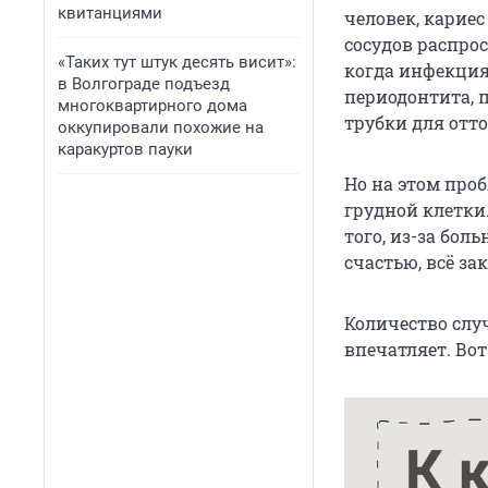
квитанциями
человек, кариес
сосудов распрос
«Таких тут штук десять висит»:
когда инфекция
в Волгограде подъезд
периодонтита, 
многоквартирного дома
трубки для отт
оккупировали похожие на
каракуртов пауки
Но на этом проб
грудной клетки
того, из-за бол
счастью, всё за
Количество слу
впечатляет. Во