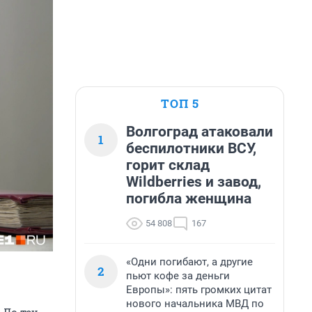
ТОП 5
Волгоград атаковали
1
беспилотники ВСУ,
горит склад
Wildberries и завод,
погибла женщина
54 808
167
«Одни погибают, а другие
2
пьют кофе за деньги
Европы»: пять громких цитат
нового начальника МВД по