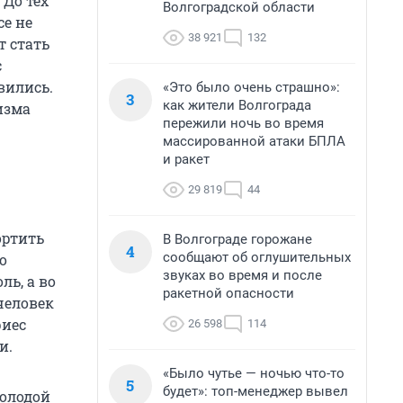
 До тех
Волгоградской области
се не
38 921
132
т стать
с
вились.
«Это было очень страшно»:
3
как жители Волгограда
изма
пережили ночь во время
массированной атаки БПЛА
и ракет
29 819
44
ортить
В Волгограде горожане
4
сообщают об оглушительных
о
звуках во время и после
ль, а во
ракетной опасности
человек
риес
26 598
114
и.
«Было чутье — ночью что-то
5
будет»: топ-менеджер вывел
молодой