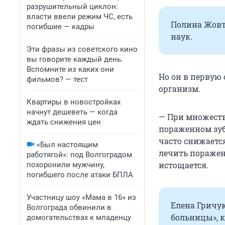
разрушительный циклон:
власти ввели режим ЧС, есть
Полина Жовт
погибшие — кадры
наук.
Эти фразы из советского кино
вы говорите каждый день.
Вспомните из каких они
Но он в первую
фильмов? — тест
организм.
Квартиры в новостройках
начнут дешеветь — когда
— При множеств
ждать снижения цен
пораженном зубе
часто снижается
«Был настоящим
лечить поражен
работягой»: под Волгоградом
истощается.
похоронили мужчину,
погибшего после атаки БПЛА
Участницу шоу «Мама в 16» из
Елена Гричу
Волгограда обвинили в
больницы», 
домогательствах к младенцу