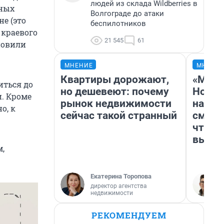
людей из склада Wildberries в
сных
Волгограде до атаки
е (это
беспилотников
 краевого
21 545
61
новили
МНЕНИЕ
МНЕНИ
Квартиры дорожают,
«Мы в
иться до
но дешевеют: почему
Нолан
и. Кроме
рынок недвижимости
настр
о, к
сейчас такой странный
смотр
чтобы
выгля
м,
Екатерина Торопова
директор агентства
недвижимости
РЕКОМЕНДУЕМ