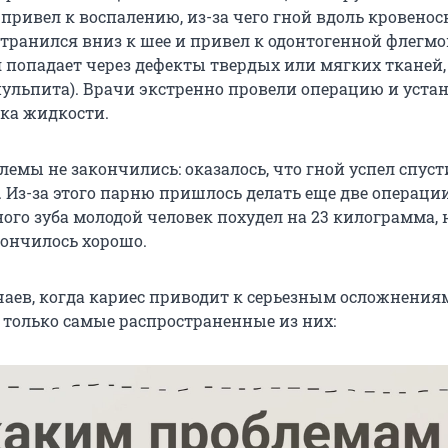
 привел к воспалению, из-за чего гной вдоль кровено
транился вниз к шее и привел к одонтогенной флегмон
 попадает через дефекты твердых или мягких тканей,
пульпита). Врачи экстренно провели операцию и уста
ока жидкости.
лемы не закончились: оказалось, что гной успел спуст
. Из-за этого парню пришлось делать еще две операци
ьного зуба молодой человек похудел на 23 килограмма, н
кончилось хорошо.
чаев, когда кариес приводит к серьезным осложнения
т только самые распространенные из них: