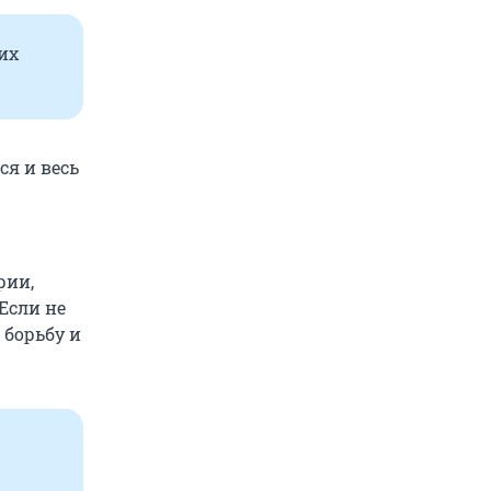
их
ся и весь
рии,
Если не
 борьбу и