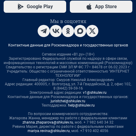
Google Play
App Store
Мы в соцсетях
Контактные данные для Роскомнадзора и государственных органов
Сетевое издание «В1.ру» (18+)
Зарегистрировано Федеральной службой по надзору в сфере связи,
информационных технологий и массовых коммуникаций (Роскомнадзор)
Свидетельство о регистрации СМИ ЭЛ № ФС 77– 84678 от 06.02.2023 г.
Учредитель: Общество с ограниченной ответственностью "ИНТЕРНЕТ
ТЕХНОЛОГИИ"
Главный редактор: Смуров Николай Александрович
Адрес редакции: 400005, г. Волгоград, ул. 7-й Гвардейской, д. 2, офис 102,
8 (8442) 59-59-16
Электронный адрес редакции:
v1@shkulev.ru
Контактные данные для Роскомнадзора и государственных органов:
juristchel@shkulev.ru
Техподдержка:
help@shkulev.ru
По вопросам коммерческого сотрудничества:
Жапарова Жанна, менеджер по работе с федеральными клиентами
zhanna.zhaparova@shkulev.ru
, моб. + 7 982 640 34 32
Ревина Мария, директор по работе с федеральными клиентами
mariya.revina@shkulev.ru
, моб. +7 910 402 4056