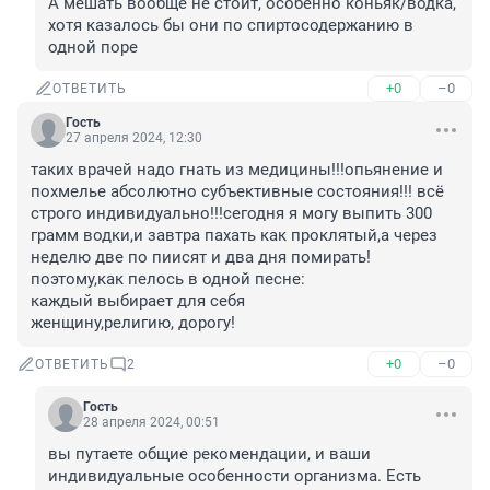
А мешать вообще не стоит, особенно коньяк/водка, 
хотя казалось бы они по спиртосодержанию в 
одной поре
+0
–0
ОТВЕТИТЬ
Гость
27 апреля 2024, 12:30
таких врачей надо гнать из медицины!!!опьянение и 
похмелье абсолютно субъективные состояния!!! всё 
строго индивидуально!!!сегодня я могу выпить 300 
грамм водки,и завтра пахать как проклятый,а через 
неделю две по пиисят и два дня помирать!

поэтому,как пелось в одной песне:

каждый выбирает для себя

женщину,религию, дорогу!
+0
–0
ОТВЕТИТЬ
2
Гость
28 апреля 2024, 00:51
вы путаете общие рекомендации, и ваши 
индивидуальные особенности организма. Есть 