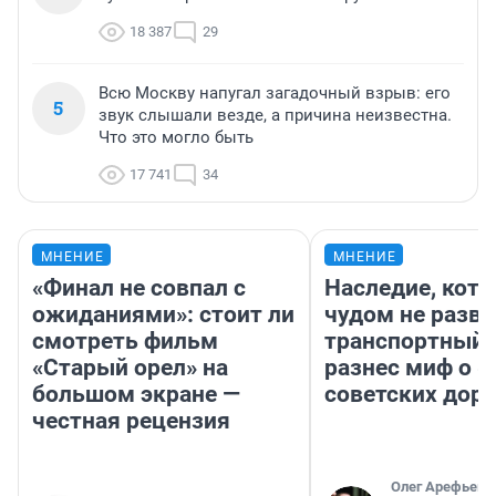
18 387
29
Всю Москву напугал загадочный взрыв: его
5
звук слышали везде, а причина неизвестна.
Что это могло быть
17 741
34
МНЕНИЕ
МНЕНИЕ
«Финал не совпал с
Наследие, кото
ожиданиями»: стоит ли
чудом не разва
смотреть фильм
транспортный 
«Старый орел» на
разнес миф о 
большом экране —
советских доро
честная рецензия
Олег Арефьев