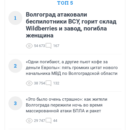
ТОП 5
Волгоград атаковали
1
беспилотники ВСУ, горит склад
Wildberries и завод, погибла
женщина
54 673
167
«Одни погибают, а другие пьют кофе за
2
деньги Европы»: пять громких цитат нового
начальника МВД по Волгоградской области
38 754
132
«Это было очень страшно»: как жители
3
Волгограда пережили ночь во время
массированной атаки БПЛА и ракет
29 747
44