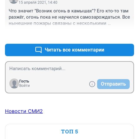
15 апреля 2021, 14:40
Что значит "Возник огонь в камышах"? Его кто-то там 
разжёг, огонь пока не научился самозарождаться. Все 
нынешние пожары связаны с несколькими 
ушлёпками, которые все такие независимые, никакие 
+0
–0
указы, положения и предупреждения не признают. 
Отсюда и пожары. Гроз пока не наблюдается.
Читать все комментарии
Гость
Отправить
Войти
Новости СМИ2
ТОП 5