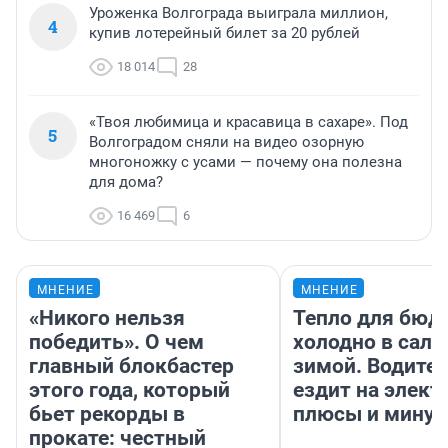
Уроженка Волгограда выиграла миллион,
4
купив лотерейный билет за 20 рублей
18 014
28
«Твоя любимица и красавица в сахаре». Под
5
Волгоградом сняли на видео озорную
многоножку с усами — почему она полезна
для дома?
16 469
6
МНЕНИЕ
МНЕНИЕ
«Никого нельзя
Тепло для бюд
победить». О чем
холодно в сало
главный блокбастер
зимой. Водител
этого года, который
ездит на элект
бьет рекорды в
плюсы и мину
прокате: честный