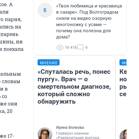
ое. А
«Твоя любимица и красавица
5
чали
в сахаре». Под Волгоградом
сняли на видео озорную
го парня,
многоножку с усами —
тались на
почему она полезна для
 парень
дома?
ашины, ни
16 418
6
и поехала
МНЕНИЕ
МНЕНИ
«Спуталась речь, понес
Кварт
циальным
пургу». Врач — о
но де
о словам
смертельном диагнозе,
рынок
и в
который сложно
сейча
 со
обнаружить
зже они
а, 20
Ирина Волкова
Главврач клиники
же 17-
«Реабилитация доктора