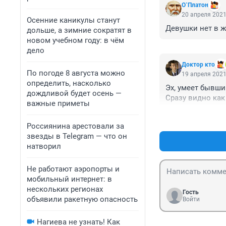
О`Платон
20 апреля 2021
Осенние каникулы станут
Девушки нет в ж
дольше, а зимние сократят в
новом учебном году: в чём
дело
Доктор кто
По погоде 8 августа можно
19 апреля 2021
определить, насколько
Эх, умеет бывши
дождливой будет осень —
Сразу видно как 
важные приметы
Россиянина арестовали за
звезды в Telegram — что он
натворил
Не работают аэропорты и
мобильный интернет: в
нескольких регионах
Гость
объявили ракетную опасность
Войти
Нагиева не узнать! Как