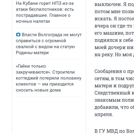
На Кубани горит НПЗ из-за
выключен. Я под
атаки беспилотников: есть
потом мне позво
пострадавшие. Главное о
искать. Я посто
ночных налетах
вчера он где-то
его машине, пот
Власти Волгограда не могут
поднялся к себе
справиться с огромной
свалкой с видом на статую
моей дочери ниг
Родины-матери
на реку. Но моя
«Гайки только
Сообщения о пр
закручиваются». Строители
сетям, в том чи
коттеджей потеряли половину
клиентов — им приходится
матери и подруг
сносить новые дома
Следственный к
знакомым полиц
добавили, что о
апреля.
В ГУ МВД по Во