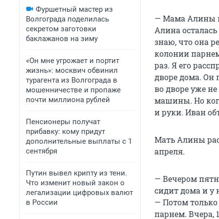
Фуршетный мастер из
— Мама Алины в
Волгограда поделилась
секретом заготовки
Алина осталась 
баклажанов на зиму
знаю, что она 
колонии парнем 
«Он мне угрожает и портит
раз. Я его рассп
жизнь»: москвич обвинил
дворе дома. Он 
турагента из Волгограда в
во дворе уже не
мошенничестве и пропаже
почти миллиона рублей
машины. Но когд
и руки. Иван об
Пенсионеры получат
прибавку: кому придут
Мать Алины расс
дополнительные выплаты с 1
апреля.
сентября
Путин вывел крипту из тени.
— Вечером пятни
Что изменит новый закон о
сидит дома и у
легализации цифровых валют
— Потом только 
в России
парнем. Вчера, 