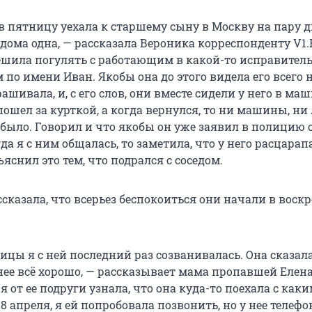
 пятницу уехала к старшему сыну в Москву на пару д
дома одна, — рассказала Вероника корреспонденту V1.
решила погулять с работающим в какой-то исправител
по имени Иван. Якобы она до этого видела его всего 
рашивала, и, с его слов, они вместе сидели у него в ма
пошел за курткой, а когда вернулся, то ни машины, н
 было. Говорил и что якобы он уже заявил в полицию 
а я с ним общалась, то заметила, что у него расцара
ъяснил это тем, что подрался с соседом.
казала, что всерьез беспокоиться они начали в воскре
цы я с ней последний раз созванивалась. Она сказала
 нее всё хорошо, — рассказывает мама пропавшей Елен
я от ее подруги узнала, что она куда-то поехала с каки
18 апреля, я ей попробовала позвонить, но у нее телеф