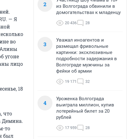
Участницу шоу «Мама в 16»
2
из Волгограда обвинили в
ней.
домогательствах к младенцу
RU. — Я
20 436
28
ьной
несколько
Уважал иноагентов и
шине во
3
размещал фривольные
и Алины
картинки: эксклюзивные
об угоне
подробности задержания в
паны лицо
Волгограде мужчины за
фейки об армии
19 171
32
сенье, 18
Уроженка Волгограда
4
выиграла миллион, купив
лотерейный билет за 20
, что
рублей
а Демина.
м-то
17 959
28
он был