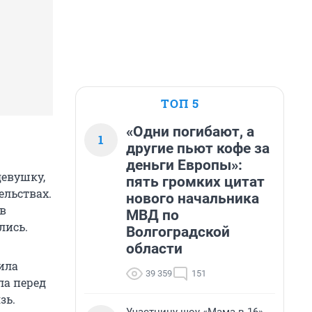
ТОП 5
«Одни погибают, а
1
другие пьют кофе за
деньги Европы»:
девушку,
пять громких цитат
ельствах.
нового начальника
 в
МВД по
лись.
Волгоградской
области
ила
39 359
151
ла перед
зь.