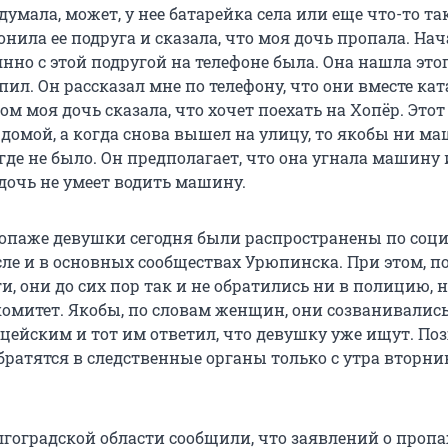
умала, может, у нее батарейка села или еще что-то так
нила ее подруга и сказала, что моя дочь пропала. На
янно с этой подругой на телефоне была. Она нашла это
 пил. Он рассказал мне по телефону, что они вместе ка
ом моя дочь сказала, что хочет поехать на Хопёр. Этот
 домой, а когда снова вышел на улицу, то якобы ни м
де не было. Он предполагает, что она угнала машину 
 дочь не умеет водить машину.
опаже девушки сегодня были распространены по со
сле и в основных сообществах Урюпинска. При этом, п
и, они до сих пор так и не обратились ни в полицию, н
омитет. Якобы, по словам женщин, они созванивались
ейским и тот им ответил, что девушку уже ищут. По
братятся в следственные органы только с утра вторник
лгоградской области сообщили, что заявлений о пропа