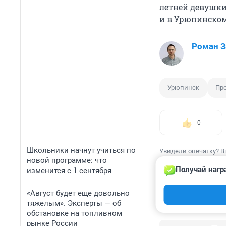
летней девушки
и в Урюпинском
Роман З
Урюпинск
Пр
0
Школьники начнут учиться по
Увидели опечатку? В
новой программе: что
Получай нагр
изменится с 1 сентября
«Август будет еще довольно
тяжелым». Эксперты — об
КОММЕНТАР
обстановке на топливном
рынке России