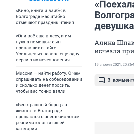
«Поехала
«Кино, книги и вайб»: в
Волгогр
Волгограде масштабно
отмечают праздник чтения
девушка
«Они всё еще в лесу, и им
Алина Шпак,
нужна помощь»: сын
пропавших в тайге
исчезла при
Усольцевых назвал еще одну
версию их исчезновения
19 апреля 2021, 20:36
Миссия — найти работу. О чем
спрашивать на собеседовании
3
коммент
и сколько денег просить,
чтобы вас точно взяли
«Бесстрашный борец за
жизнь»: в Волгограде
прощаются с анестезиологом-
реаниматолог высшей
категории