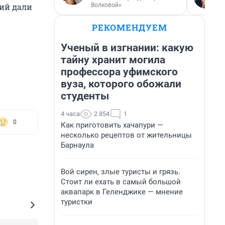
Волковой»
ий дали
РЕКОМЕНДУЕМ
Ученый в изгнании: какую
тайну хранит могила
профессора уфимского
вуза, которого обожали
студенты
4 часа
2 854
1
0
Как приготовить хачапури —
несколько рецептов от жительницы
Барнаула
Вой сирен, злые туристы и грязь.
Стоит ли ехать в самый большой
аквапарк в Геленджике — мнение
туристки