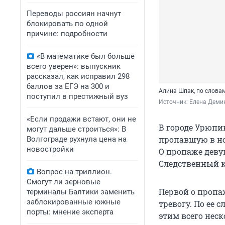
Переводы россиян начнут
блокировать по одной
причине: подробности
«В математике был больше
всего уверен»: выпускник
рассказал, как исправил 298
баллов за ЕГЭ на 300 и
Алина Шпак, по словам
поступил в престижный вуз
Источник: 
Елена Деми
«Если продажи встают, они не
В городе Урюпи
могут дальше строиться»: В
пропавшую в но
Волгограде рухнула цена на
новостройки
О пропаже девуш
Следственный к
Вопрос на триллион.
Смогут ли зерновые
Первой о пропаж
терминалы Балтики заменить
заблокированные южные
тревогу. По ее 
порты: мнение эксперта
этим всего неск