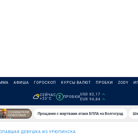
АММА
АФИША
ГОРОСКОП
КУРСЫ ВАЛЮТ
ПРОБКИ
ZODY
И
USD 82,17
СЕЙЧАС
2
ПРОБКИ
+33°C
EUR 94,84
Прощание с жертвами атаки БПЛА на Волгоград
Шк
ОПАВШАЯ ДЕВУШКА ИЗ УРЮПИНСКА