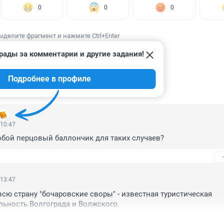
0
0
0
ыделите фрагмент и нажмите Ctrl+Enter
рады за комментарии и другие задания!
Подробнее в профиле
ИИ
37
 10:47
обой перцовый баллончик для таких случаев?
 13:47
сю страну "бочаровские своры" - известная туристическая 
ьность Волгограда и Волжского.