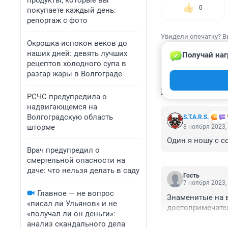
продукты, которые вы
0
покупаете каждый день:
репортаж с фото
Увидели опечатку? В
Окрошка испокон веков до
наших дней: девять лучших
Получай наг
рецептов холодного супа в
разгар жары в Волгограде
КОММЕНТАР
РСЧС предупредила о
надвигающемся на
Волгоградскую область
S.T.A.R.S.
шторме
8 ноября 2023,
Один я ношу с с
Врач предупредил о
смертельной опасности на
даче: что нельзя делать в саду
Гость
7 ноября 2023,
Главное — не вопрос
Знаменитые на в
«писал ли Ульянов» и не
достопримечател
«получал ли он деньги»:
анализ скандального дела