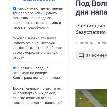
Под Вол
Как снимают детективный
дня напа
триллер про «свинцового
маньяка» со звездами
сериалов: фото со съемок и
Очевидцы п
первые подробности
безуспешно
Укусила змея? Зато паука
нового открыл! История
6 ноября 2023, 20:09
арахнолога, который обожает
свою смертельно опасную
37
коммен
работу
Жесткий наезд на
пешехода на севере
Волгограда попал на видео
Дроны ударили по десяткам
многоквартирных домов,
многие охватил огонь,
пострадали дети: главное об