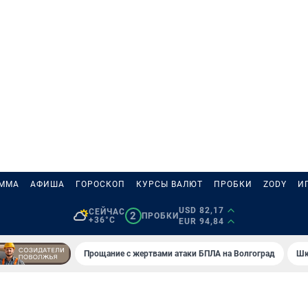
АММА
АФИША
ГОРОСКОП
КУРСЫ ВАЛЮТ
ПРОБКИ
ZODY
И
USD 82,17
СЕЙЧАС
2
ПРОБКИ
+36°C
EUR 94,84
Прощание с жертвами атаки БПЛА на Волгоград
Шк