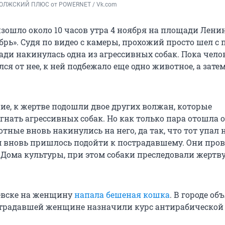
ВОЛЖСКИЙ ПЛЮС от POWERNET / Vk.com
зошло около 10 часов утра 4 ноября на площади Ленин
рь». Судя по видео с камеры, прохожий просто шел с 
зади накинулась одна из агрессивных собак. Пока чело
ся от нее, к ней подбежало еще одно животное, а затем
ие, к жертве подошли двое других волжан, которые
нать агрессивных собак. Но как только пара отошла 
тные вновь накинулись на него, да так, что тот упал 
 вновь пришлось подойти к пострадавшему. Они про
 Дома культуры, при этом собаки преследовали жертву
евске на женщину
напала бешеная кошка
. В городе о
страдавшей женщине назначили курс антирабической