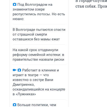
В городе-спутн
Под Волгоградом на
стая собак. Пр
знаменитом озере
распустились лотосы. Но есть
нюанс
В Волгограде пытаются спасти
от страшной смерти
оставшихся без мамы ежат
На какой срок отодвинули
реформу семейной ипотеки: в
правительстве назвали риски
Работает в клинике и
играет в театре — что
известно о сестре Вани
Дмитриенко,
оскандалившейся на концерте
в «Лужниках»
Больше политики, чем