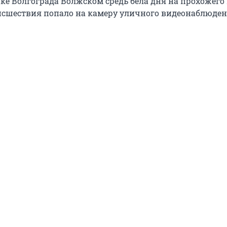
ике Волгограда Волжском средь бела дня на прохожего
оисшествия попало на камеру уличного видеонаблюден