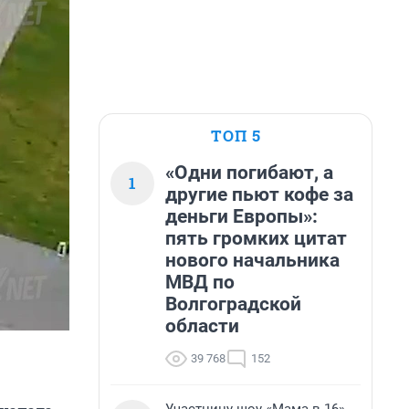
ТОП 5
«Одни погибают, а
1
другие пьют кофе за
деньги Европы»:
пять громких цитат
нового начальника
МВД по
Волгоградской
области
39 768
152