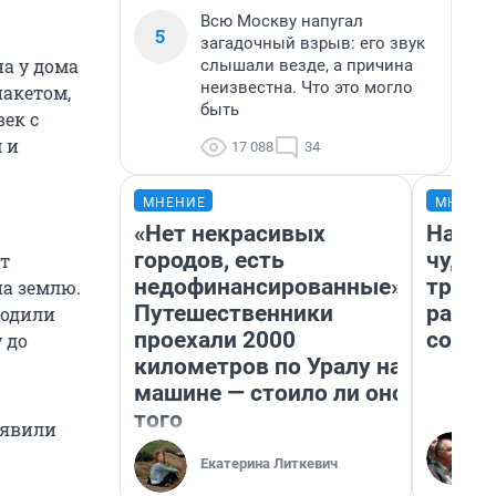
Всю Москву напугал
5
загадочный взрыв: его звук
а у дома
слышали везде, а причина
неизвестна. Что это могло
пакетом,
быть
век с
 и
17 088
34
МНЕНИЕ
МНЕНИ
«Нет некрасивых
Насле
городов, есть
чудом
от
недофинансированные».
транс
на землю.
Путешественники
разне
водили
проехали 2000
совет
 до
километров по Уралу на
машине — стоило ли оно
того
бъявили
Екатерина Литкевич