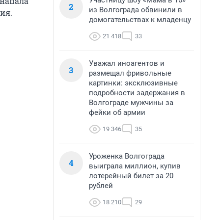
Участницу шоу «Мама в 16»
 напала
2
из Волгограда обвинили в
ия.
домогательствах к младенцу
21 418
33
Уважал иноагентов и
3
размещал фривольные
картинки: эксклюзивные
подробности задержания в
Волгограде мужчины за
фейки об армии
19 346
35
Уроженка Волгограда
4
выиграла миллион, купив
лотерейный билет за 20
рублей
18 210
29