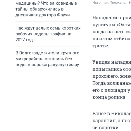
медицины? Что за ковидные
Источник: 
Телеканал 
тайны обнаружились в
дневниках доктора Фаучи
Нападение прои
культуры «Октяб
Нас ждут целых семь коротких
когда на него с
рабочих недель: график на
пакетом отбивал
2027 год
третье.
В Волгограде жители крупного
микрорайона остались без
Увидев нападен
воды в сорокаградусную жару
попытались отог
прохожего, живо
Тогда волжанам
его с площади у
конца ролика.
Ранее в Никола
карантин, а по
сыворотки.