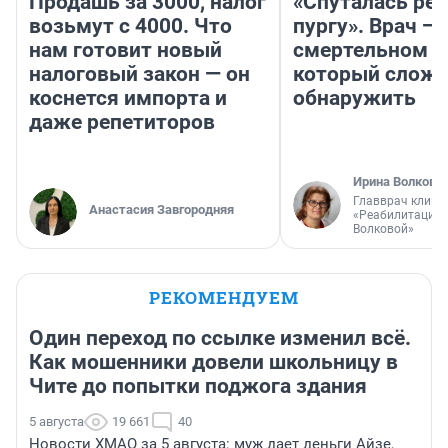
Продашь за 3000, налог
«Спуталась реч
возьмут с 4000. Что
пургу». Врач — 
нам готовит новый
смертельном д
налоговый закон — он
который слож
коснется импорта и
обнаружить
даже репетиторов
Ирина Волкова
Главврач клини
Анастасия Завгородняя
«Реабилитация 
Волковой»
РЕКОМЕНДУЕМ
Один переход по ссылке изменил всё.
Как мошенники довели школьницу в
Чите до попытки поджога здания
5 августа
19 661
40
Новости ХМАО за 5 августа: муж дает деньги Айзе,