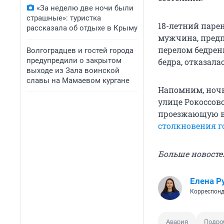
«За неделю две ночи были
страшные»: туристка
18-летний парен
рассказала об отдыхе в Крыму
мужчина, предп
перелом бедрен
Волгоградцев и гостей города
предупредили о закрытом
бедра, отказала
выходе из Зала воинской
славы на Мамаевом кургане
Напомним, ночью
улице Рокоссов
проезжающую в 
столкновения г
Больше новосте
Елена Р
Корреспонд
Авария
Подро