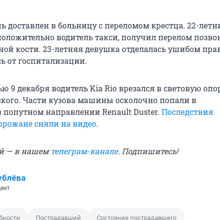
ь доставлен в больницу с переломом крестца. 22-летн
оложительно водитель такси, получил перелом позво
ной кости. 23-летняя девушка отделалась ушибом пра
сь от госпитализации.
 9 декабря водитель Kia Rio врезался в световую опо
ского. Части кузова машины осколочно попали в
попутном направлении Renault Duster.
Последствия
орожане сняли на видео
.
й — в нашем
телеграм-канале
. Подпишитесь!
ублёва
ент
бности
Пострадавший
Состояние пострадавшего