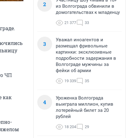
Участницу шоу «Мама в 16»
2
из Волгограда обвинили в
домогательствах к младенцу
21 377
33
граде.
Уважал иноагентов и
лючились
3
размещал фривольные
ольницу
картинки: эксклюзивные
подробности задержания в
Волгограде мужчины за
фейки об армии
то ЧП
19 339
35
е как
Уроженка Волгограда
4
выиграла миллион, купив
лотерейный билет за 20
рублей
епно-
18 204
29
тяжелом