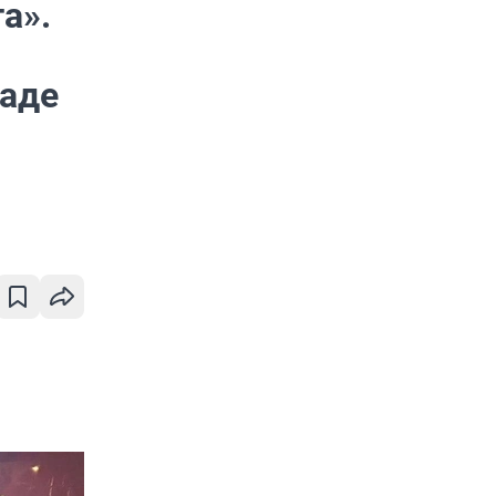
а».
раде