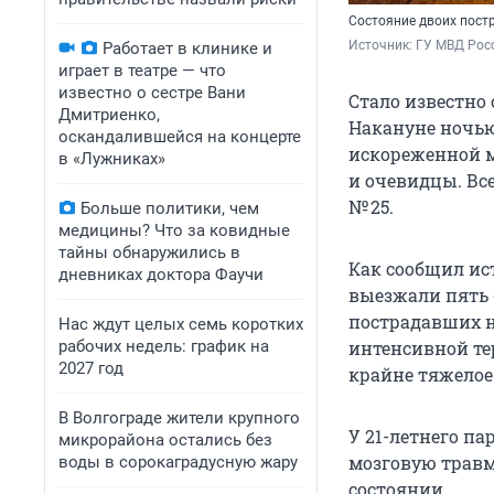
Состояние двоих пост
Источник: 
ГУ МВД Росс
Работает в клинике и
играет в театре — что
известно о сестре Вани
Стало известно
Дмитриенко,
Накануне ночью
оскандалившейся на концерте
искореженной 
в «Лужниках»
и очевидцы. Вс
№ 25.
Больше политики, чем
медицины? Что за ковидные
тайны обнаружились в
Как сообщил ис
дневниках доктора Фаучи
выезжали пять 
пострадавших н
Нас ждут целых семь коротких
рабочих недель: график на
интенсивной те
2027 год
крайне тяжелое
В Волгограде жители крупного
У 21-летнего п
микрорайона остались без
мозговую травм
воды в сорокаградусную жару
состоянии.