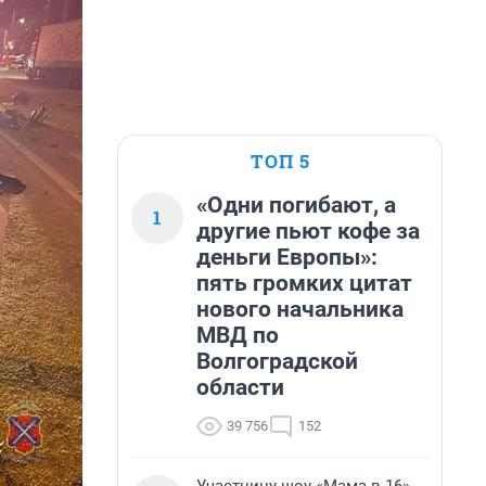
ТОП 5
«Одни погибают, а
1
другие пьют кофе за
деньги Европы»:
пять громких цитат
нового начальника
МВД по
Волгоградской
области
39 756
152