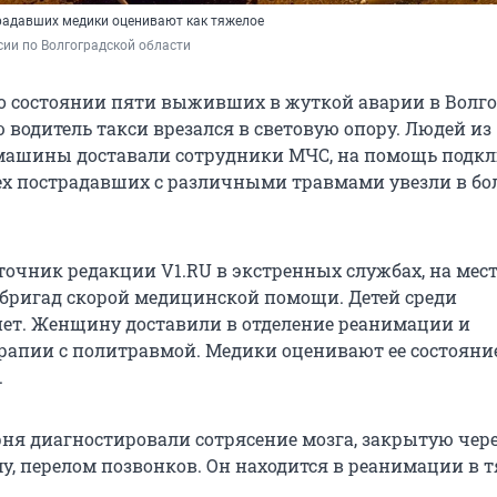
радавших медики оценивают как тяжелое
ии по Волгоградской области
 о состоянии пяти выживших в жуткой аварии в Волго
 водитель такси врезался в световую опору. Людей из
машины доставали сотрудники МЧС, на помощь подк
ех пострадавших с различными травмами увезли в б
точник редакции V1.RU в экстренных службах, на мес
бригад скорой медицинской помощи. Детей среди
ет. Женщину доставили в отделение реанимации и
рапии с политравмой. Медики оценивают ее состояни
.
арня диагностировали сотрясение мозга, закрытую чер
у, перелом позвонков. Он находится в реанимации в 