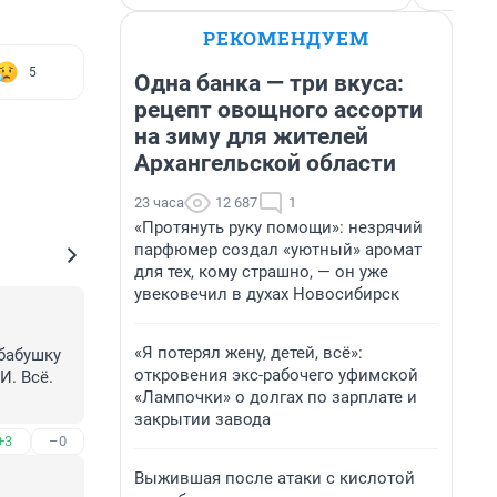
РЕКОМЕНДУЕМ
5
Одна банка — три вкуса:
рецепт овощного ассорти
на зиму для жителей
Архангельской области
23 часа
12 687
1
«Протянуть руку помощи»: незрячий
парфюмер создал «уютный» аромат
для тех, кому страшно, — он уже
увековечил в духах Новосибирск
«Я потерял жену, детей, всё»:
бабушку 
откровения экс-рабочего уфимской
. Всё. 
«Лампочки» о долгах по зарплате и
закрытии завода
+3
–0
Выжившая после атаки с кислотой