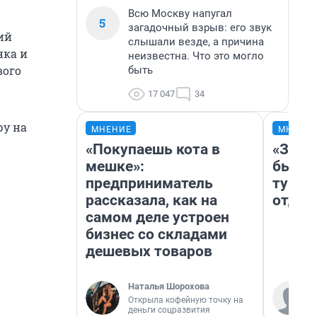
Всю Москву напугал
5
загадочный взрыв: его звук
ий
слышали везде, а причина
нка и
неизвестна. Что это могло
вого
быть
17 047
34
ру на
МНЕНИЕ
МНЕНИ
«Покупаешь кота в
«За н
мешке»:
были 
предприниматель
турис
рассказала, как на
отдых
самом деле устроен
бизнес со складами
дешевых товаров
Наталья Шорохова
Открыла кофейную точку на
деньги соцразвития