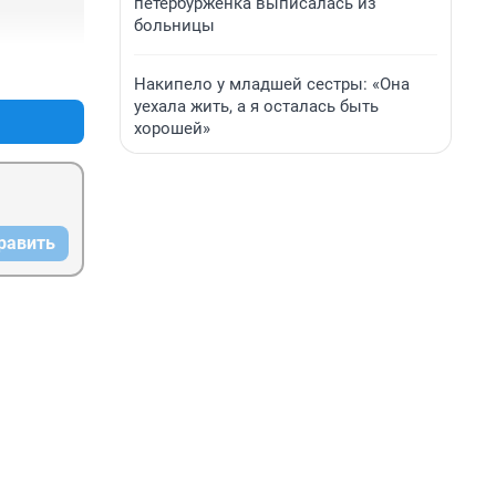
петербурженка выписалась из
больницы
+5
–0
Накипело у младшей сестры: «Она
уехала жить, а я осталась быть
хорошей»
равить