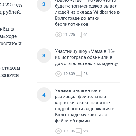
«Было чутье — ночью что-то
2
2022 году
будет»: топ-менеджер вывел
д рублей.
людей из склада Wildberries в
Волгограде до атаки
беспилотников
ужбы в
21 725
61
выходе
России» и
Участницу шоу «Мама в 16»
3
из Волгограда обвинили в
домогательствах к младенцу
о стажем
19 809
28
тываются
Уважал иноагентов и
4
размещал фривольные
картинки: эксклюзивные
подробности задержания в
Волгограде мужчины за
фейки об армии
19 106
28