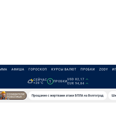
АММА
АФИША
ГОРОСКОП
КУРСЫ ВАЛЮТ
ПРОБКИ
ZODY
И
USD 82,17
СЕЙЧАС
1
ПРОБКИ
+26°C
EUR 94,84
Прощание с жертвами атаки БПЛА на Волгоград
Шк