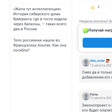
0
«Жила тут интеллигенция».
История сибирского дома-
бумеранга, где в гости ходили
Увидели опечатку? В
через балконы, — таких всего
два в России
Получай наг
Тело россиянки нашли во
Французских Альпах. Как она
КОММЕНТАР
погибла?
Alex_under
13 августа 2021
Смех да и тольк
добавления его к
Гость
12 августа 2021
Законопроект о 
кто будет платит