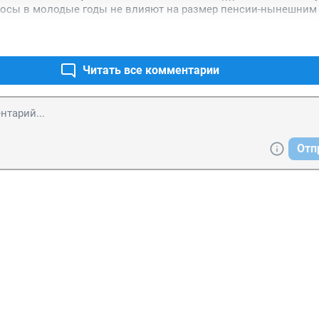
осы в молодые годы не влияют на размер пенсии-нынешним 
носы в 80-90 годы вообще выбросили из суммы пенсии
Читать все комментарии
Отп