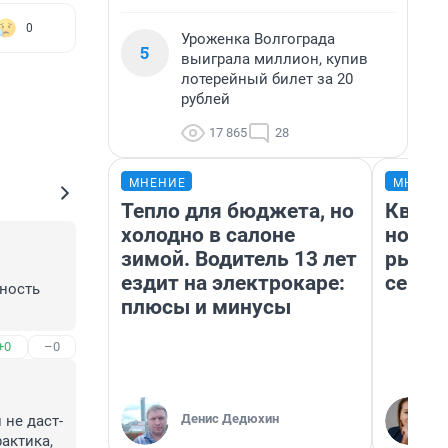
0
Уроженка Волгограда
5
выиграла миллион, купив
лотерейный билет за 20
рублей
17 865
28
МНЕНИЕ
МНЕНИ
Тепло для бюджета, но
Кварт
холодно в салоне
но де
зимой. Водитель 13 лет
рынок
ездит на электрокаре:
сейча
ность 
плюсы и минусы
+0
–0
Денис Дедюхин
 не даст-
актика, 