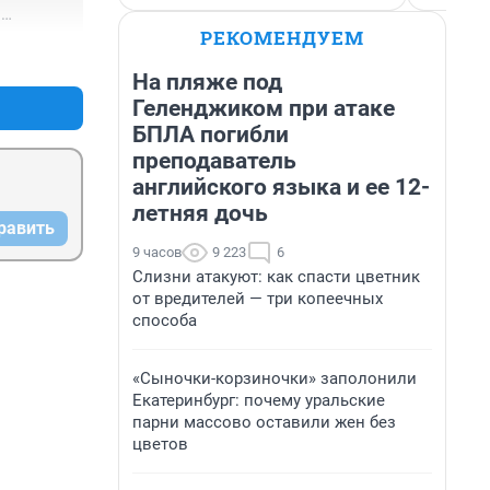
РЕКОМЕНДУЕМ
+0
–0
На пляже под
Геленджиком при атаке
БПЛА погибли
преподаватель
английского языка и ее 12-
летняя дочь
равить
9 часов
9 223
6
Слизни атакуют: как спасти цветник
от вредителей — три копеечных
способа
«Сыночки-корзиночки» заполонили
Екатеринбург: почему уральские
парни массово оставили жен без
цветов