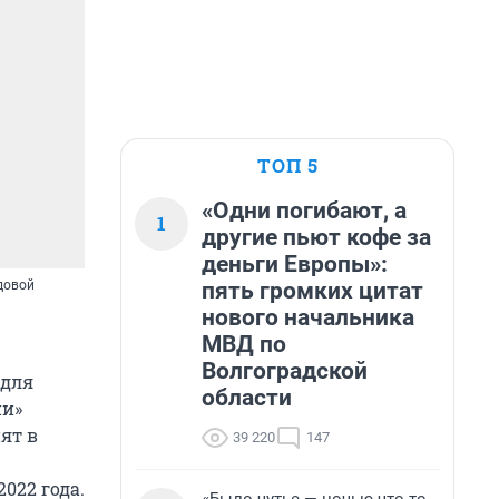
ТОП 5
«Одни погибают, а
1
другие пьют кофе за
деньги Европы»:
пять громких цитат
довой
нового начальника
МВД по
Волгоградской
 для
области
ии»
ят в
39 220
147
022 года.