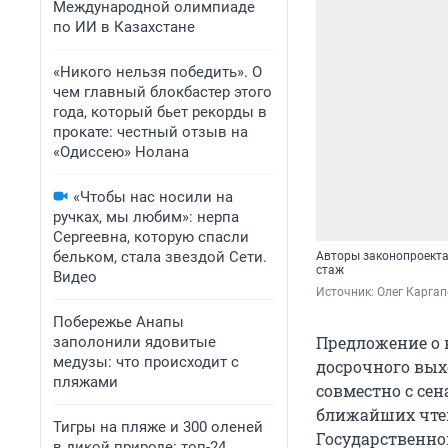
Международной олимпиаде
по ИИ в Казахстане
«Никого нельзя победить». О
чем главный блокбастер этого
года, который бьет рекорды в
прокате: честный отзыв на
«Одиссею» Нолана
«Чтобы нас носили на
ручках, мы любим»: нерпа
Сергеевна, которую спасли
бельком, стала звездой Сети.
Авторы законопроекта 
стаж
Видео
Источник: 
Олег Каргап
Побережье Анапы
Предложение о 
заполонили ядовитые
медузы: что происходит с
досрочного вых
пляжами
совместно с се
ближайших чтен
Тигры на пляже и 300 оленей
Государственной
в дикой природе: топ-24