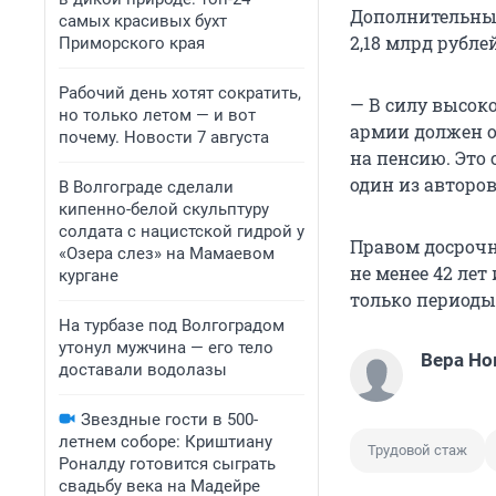
Дополнительные
самых красивых бухт
2,18 млрд рублей
Приморского края
Рабочий день хотят сократить,
— В силу высок
но только летом — и вот
армии должен о
почему. Новости 7 августа
на пенсию. Это 
один из авторо
В Волгограде сделали
кипенно-белой скульптуру
солдата с нацистской гидрой у
Правом досрочн
«Озера слез» на Мамаевом
не менее 42 лет
кургане
только периоды
На турбазе под Волгоградом
утонул мужчина — его тело
Вера Но
доставали водолазы
Звездные гости в 500-
летнем соборе: Криштиану
Трудовой стаж
Роналду готовится сыграть
свадьбу века на Мадейре