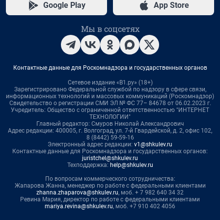
Google Play
App Store
Мы в соцсетях
Контактные данные для Роскомнадзора и государственных органов
Сетевое издание «В1.ру» (18+)
Зарегистрировано Федеральной службой по надзору в сфере связи,
информационных технологий и массовых коммуникаций (Роскомнадзор)
Свидетельство о регистрации СМИ ЭЛ № ФС 77– 84678 от 06.02.2023 г.
Учредитель: Общество с ограниченной ответственностью "ИНТЕРНЕТ
ТЕХНОЛОГИИ"
Главный редактор: Смуров Николай Александрович
Адрес редакции: 400005, г. Волгоград, ул. 7-й Гвардейской, д. 2, офис 102,
8 (8442) 59-59-16
Электронный адрес редакции:
v1@shkulev.ru
Контактные данные для Роскомнадзора и государственных органов:
juristchel@shkulev.ru
Техподдержка:
help@shkulev.ru
По вопросам коммерческого сотрудничества:
Жапарова Жанна, менеджер по работе с федеральными клиентами
zhanna.zhaparova@shkulev.ru
, моб. + 7 982 640 34 32
Ревина Мария, директор по работе с федеральными клиентами
mariya.revina@shkulev.ru
, моб. +7 910 402 4056