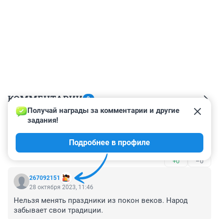
КОММЕНТАРИИ
8
Получай награды за комментарии и другие 
задания!
Гость
4 декабря 2023, 22:33
Подробнее в профиле
вжц
+0
–0
267092151
28 октября 2023, 11:46
Нельзя менять праздники из покон веков. Народ 
забывает свои традиции.