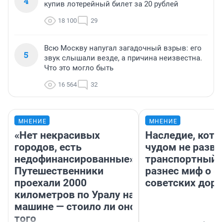
4
купив лотерейный билет за 20 рублей
18 100
29
Всю Москву напугал загадочный взрыв: его
5
звук слышали везде, а причина неизвестна.
Что это могло быть
16 564
32
МНЕНИЕ
МНЕНИЕ
«Нет некрасивых
Наследие, кото
городов, есть
чудом не разва
недофинансированные».
транспортный 
Путешественники
разнес миф о 
проехали 2000
советских доро
километров по Уралу на
машине — стоило ли оно
того