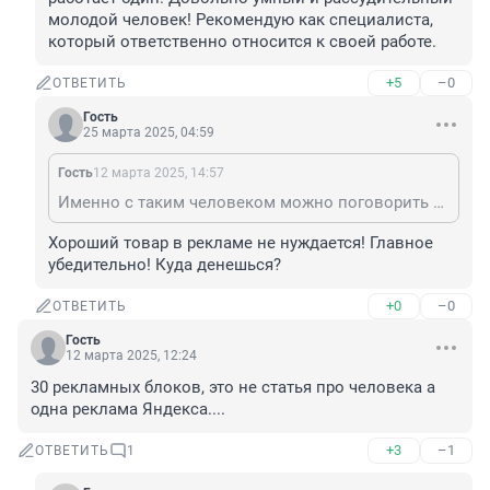
молодой человек! Рекомендую как специалиста, 
который ответственно относится к своей работе.
+5
–0
ОТВЕТИТЬ
Гость
25 марта 2025, 04:59
Гость
12 марта 2025, 14:57
Именно с таким человеком можно поговорить на любую тему, потому что за помощью к нему обращаются люди разного социального статуса. И к каждому надо найти подход. Лично обращался за помощью и был очень удивлен, что такой парень работает один. Довольно умный и рассудительный молодой человек! Рекомендую как специалиста, который ответственно относится к своей работе.
Хороший товар в рекламе не нуждается! Главное 
убедительно! Куда денешься?
+0
–0
ОТВЕТИТЬ
Гость
12 марта 2025, 12:24
30 рекламных блоков, это не статья про человека а 
одна реклама Яндекса....
+3
–1
ОТВЕТИТЬ
1