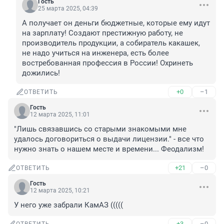
Гость
25 марта 2025, 04:39
А получает он деньги бюджетные, которые ему идут 
на зарплату! Создают престижную работу, не 
производитель продукции, а собиратель какашек, 
не надо учиться на инженера, есть более 
востребованная профессия в России! Охринеть 
дожились!
+0
–1
ОТВЕТИТЬ
Гость
12 марта 2025, 11:01
"Лишь связавшись со старыми знакомыми мне 
удалось договориться о выдачи лицензии." - все что 
нужно знать о нашем месте и времени... Феодализм!
+21
–0
ОТВЕТИТЬ
Гость
12 марта 2025, 10:21
У него уже забрали КамАЗ (((((
+3
–0