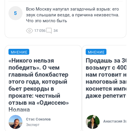
Всю Москву напугал загадочный взрыв: его
5
звук слышали везде, а причина неизвестна.
Что это могло быть
17 056
34
МНЕНИЕ
МНЕНИЕ
«Никого нельзя
Продашь за 300
победить». О чем
возьмут с 4000
главный блокбастер
нам готовит н
этого года, который
налоговый зако
бьет рекорды в
коснется импор
прокате: честный
даже репетито
отзыв на «Одиссею»
Нолана
Стас Соколов
Анастасия Зав
Эксперт