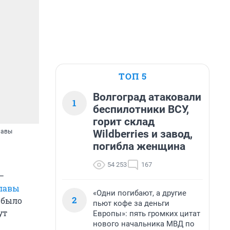
ТОП 5
Волгоград атаковали
1
беспилотники ВСУ,
горит склад
Wildberries и завод,
лавы
погибла женщина
54 253
167
—
лавы
«Одни погибают, а другие
2
 было
пьют кофе за деньги
ут
Европы»: пять громких цитат
нового начальника МВД по