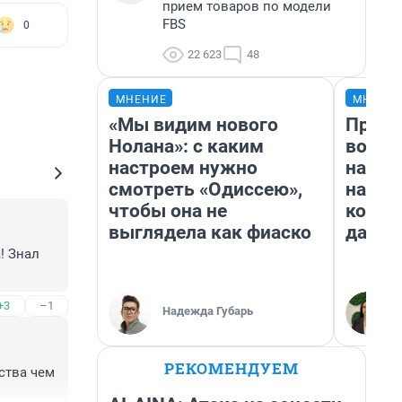
прием товаров по модели
FBS
0
22 623
48
МНЕНИЕ
МНЕНИ
«Мы видим нового
Прода
Нолана»: с каким
возьм
настроем нужно
нам г
смотреть «Одиссею»,
налог
чтобы она не
косне
выглядела как фиаско
даже 
 Знал 
+3
–1
Надежда Губарь
РЕКОМЕНДУЕМ
ства чем 