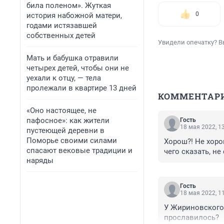
била поленом». Жуткая
0
история набожной матери,
годами истязавшей
собственных детей
Увидели опечатку? В
Мать и бабушка отравили
четырех детей, чтобы они не
уехали к отцу, — тела
пролежали в квартире 13 дней
КОММЕНТАР
«Оно настоящее, не
пафосное»: как жители
Гость
18 мая 2022, 1
пустеющей деревни в
Поморье своими силами
Хорош?! Не хоро
спасают вековые традиции и
чего сказать, не
наряды
Гость
18 мая 2022, 1
У Жириновского 
прославилось?