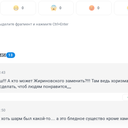
0
0
0
ыделите фрагмент и нажмите Ctrl+Enter
ИИ
13
3:43
ш!!! А кто может Жириновского заменить?!!! Там ведь хоризма!
 сделать, чтоб людям понравится,,,,,
1:50
хоть шарм был какой-то.... а это бледное существо кроме хам