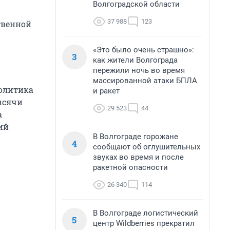
Волгоградской области
37 988
123
твенной
«Это было очень страшно»:
3
как жители Волгограда
пережили ночь во время
массированной атаки БПЛА
Политика
и ракет
ысячи
29 523
44
а
ий
В Волгограде горожане
4
сообщают об оглушительных
звуках во время и после
ракетной опасности
26 340
114
В Волгограде логистический
5
центр Wildberries прекратил