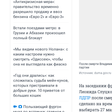
«Антикризисная мера»:
правительство временно
разрешило продажу и ввоз
бензина «Евро-2» и «Евро-3»
Встали поездами метро: в
Грузии и Абхазии произошел
полный блэкаут
«Мы видим нового Нолана»: с
каким настроем нужно
смотреть «Одиссею», чтобы
она не выглядела как фиаско
После смерти Владими
партии
Источник: 
duma.gov.ru
«Год они дрались»: как
сложилась судьба мейн-кунов,
На заседании ф
которых пристраивали в
добрые руки. 10 приветов от
Леонида Слуцког
больших кошек
ЛДПР
после сме
сделано на вре
Полыхающий фургон
выбирать 27 ма
мчал по встречке: главное о