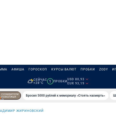
АММА
АФИША
ГОРОСКОП
КУРСЫ ВАЛЮТ
ПРОБКИ
ZODY
И
USD 80,93
СЕЙЧАС
1
ПРОБКИ
+28°C
EUR 93,19
Бросил 5000 рублей к мемориалу «Стоять насмерть»
Ш
ЛАДИМИР ЖИРИНОВСКИЙ