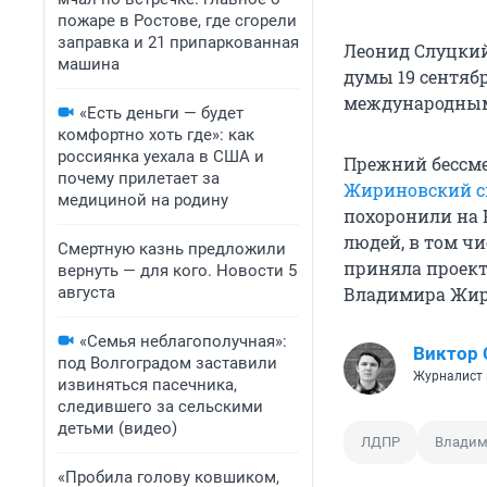
пожаре в Ростове, где сгорели
заправка и 21 припаркованная
Леонид Слуцкий 
машина
думы 19 сентябр
международным 
«Есть деньги — будет
комфортно хоть где»: как
россиянка уехала в США и
Прежний бессм
почему прилетает за
Жириновский с
медициной на родину
похоронили на 
людей, в том ч
Смертную казнь предложили
приняла проек
вернуть — для кого. Новости 5
августа
Владимира Жир
«Семья неблагополучная»:
Виктор 
под Волгоградом заставили
Журналист 
извиняться пасечника,
следившего за сельскими
детьми (видео)
ЛДПР
Владим
«Пробила голову ковшиком,