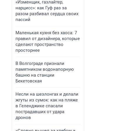
«Изменщик, газлайтер,
нарцисс»: как Гуф раз за
разом разбивал сердца своих
пассий
Маленькая кухня без хаоса: 7
правил от дизайнера, которые
сделают пространство
просторнее
В Волгограде признали
памятником водонапорную
башню на станции
Бекетовская
Несли на шезлонгах и делали
жгуты из сумок: как на пляже
в Геленджике спасали
пострадавших от удара
дронов
«Словно вышел за хлебом и