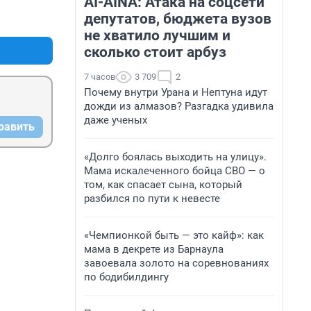
AI-AINA: Атака на соцсети
депутатов, бюджета вузов
+6
–0
не хватило лучшим и
сколько стоит арбуз
7 часов
3 709
2
Почему внутри Урана и Нептуна идут
дожди из алмазов? Разгадка удивила
даже ученых
равить
«Долго боялась выходить на улицу».
Мама искалеченного бойца СВО — о
том, как спасает сына, который
разбился по пути к невесте
«Чемпионкой быть — это кайф»: как
мама в декрете из Барнаула
завоевала золото на соревнованиях
по бодибилдингу