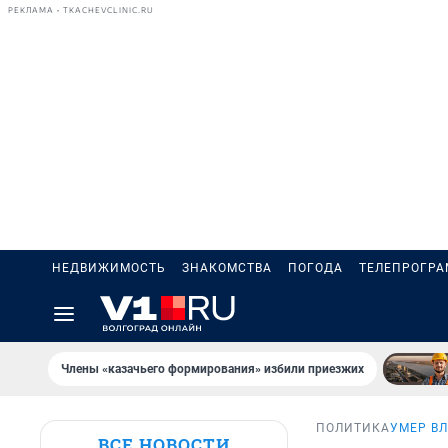
РЕКЛАМА • TKACHEVCLINIC.RU
НЕДВИЖИМОСТЬ
ЗНАКОМСТВА
ПОГОДА
ТЕЛЕПРОГР
Члены «казачьего формирования» избили приезжих
ПОЛИТИКА
УМЕР В
ВСЕ НОВОСТИ