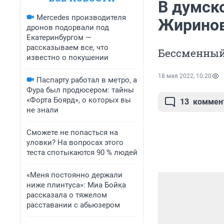
В думск
Mercedes производителя
Жиринов
дронов подорвали под
Екатеринбургом —
рассказываем все, что
Бессменный 
известно о покушении
18 мая 2022, 10:20
Паспарту работал в метро, а
Фура был продюсером: тайны
«Форта Боярд», о которых вы
13
коммен
не знали
Сможете не попасться на
уловки? На вопросах этого
теста спотыкаются 90 % людей
«Меня постоянно держали
ниже плинтуса»: Миа Бойка
рассказала о тяжелом
расставании с абьюзером