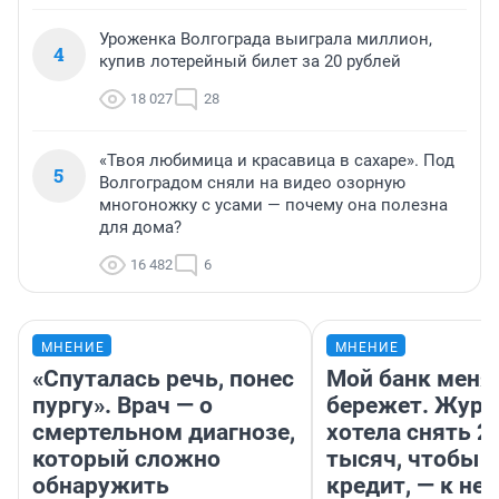
Уроженка Волгограда выиграла миллион,
4
купив лотерейный билет за 20 рублей
18 027
28
«Твоя любимица и красавица в сахаре». Под
5
Волгоградом сняли на видео озорную
многоножку с усами — почему она полезна
для дома?
16 482
6
МНЕНИЕ
МНЕНИЕ
«Спуталась речь, понес
Мой банк меня
пургу». Врач — о
бережет. Журн
смертельном диагнозе,
хотела снять 2
который сложно
тысяч, чтобы п
обнаружить
кредит, — к не