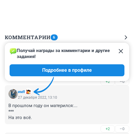
КОММЕНТАРИИ
6
Получай награды за комментарии и другие 
Гость
27 декабря 2022, 13:38
задания!
Понравилось: "Почти прямой диалог". Каждая кривая 
Подробнее в профиле
считает себя почти прямой линией?
+2
–0
имЯ
27 декабря 2022, 13:10
В прошлом году он матерился:...

***

На это всё.
+2
–0