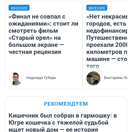
МНЕНИЕ
МНЕНИЕ
«Финал не совпал с
«Нет некрасив
ожиданиями»: стоит ли
городов, есть
смотреть фильм
недофинансиро
«Старый орел» на
Путешественн
большом экране —
проехали 2000
честная рецензия
километров по 
машине — стои
того
Надежда Губарь
Екатерина Лит
РЕКОМЕНДУЕМ
Кишечник был собран в гармошку: в
Югре кошечка с тяжелой судьбой
ищет новый дом — ее история