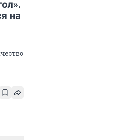
ол».
я на
ичество