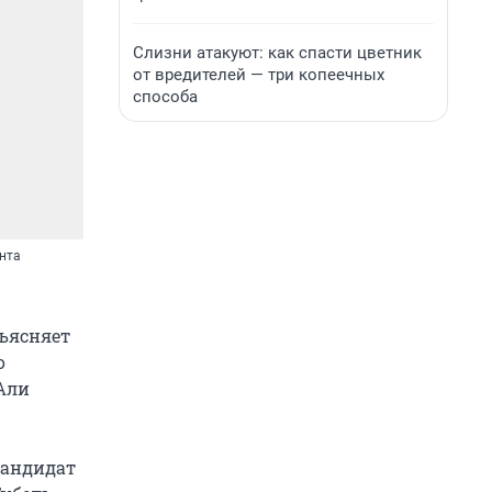
Слизни атакуют: как спасти цветник
от вредителей — три копеечных
способа
нта
бъясняет
о
Али
кандидат