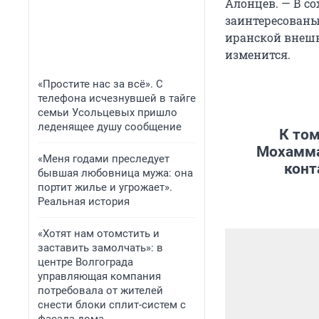
Алонцев. — В с
заинтересованы
иранской внешн
изменится.
«Простите нас за всё». С
телефона исчезнувшей в тайге
семьи Усольцевых пришло
леденящее душу сообщение
К то
Мохамма
«Меня годами преследует
конт
бывшая любовница мужа: она
портит жилье и угрожает».
Реальная история
«Хотят нам отомстить и
заставить замолчать»: в
центре Волгограда
управляющая компания
потребовала от жителей
снести блоки сплит-систем с