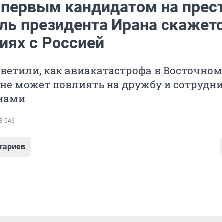
 первым кандидатом на прест
ель президента Ирана скажетс
иях с Россией
ветили, как авиакатастрофа в Восточном
не может повлиять на дружбу и сотрудн
нами
3 046
тариев