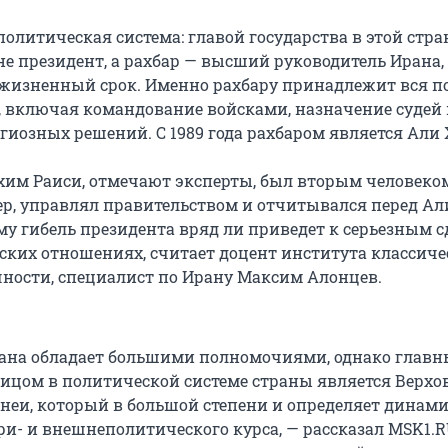
политическая система: главой государства в этой стра
не президент, а рахбар — высший руководитель Ирана,
жизненный срок. Именно рахбару принадлежит вся п
е, включая командование войсками, назначение судей
гиозных решений. С 1989 года рахбаром является Али
им Раиси, отмечают эксперты, был вторым человеко
ер, управлял правительством и отчитывался перед Ал
му гибель президента вряд ли приведет к серьезным с
ских отношениях, считает доцент института классиче
чности, специалист по Ирану Максим Алонцев.
ана обладает большими полномочиями, однако глав
цом в политической системе страны является Верх
неи, который в большой степени и определяет динам
ри- и внешнеполитического курса, — рассказал MSK1.