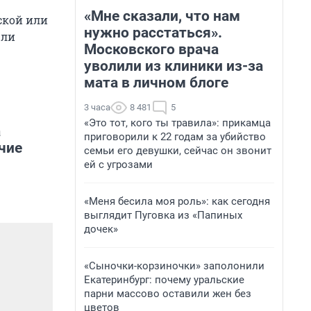
«Мне сказали, что нам
ской или
нужно расстаться».
 ли
Московского врача
уволили из клиники из-за
мата в личном блоге
3 часа
8 481
5
«Это тот, кого ты травила»: прикамца
а
приговорили к 22 годам за убийство
чие
семьи его девушки, сейчас он звонит
ей с угрозами
«Меня бесила моя роль»: как сегодня
выглядит Пуговка из «Папиных
дочек»
«Сыночки-корзиночки» заполонили
Екатеринбург: почему уральские
парни массово оставили жен без
цветов