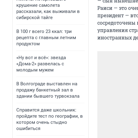
— сын нынешнег
крушение самолета
Раиси — это оче
рассказали, как выживали в
президент — вто
сибирской тайге
сосредоточены 
управления стра
В 100 г всего 23 ккал: три
иностранных де
рецепта с главным летним
продуктом
«Ну вот и всё»: звезда
«Дома-2» развелась с
молодым мужем
В Волгограде выставлен на
продажу банкетный зал в
здании бывшего турвокзала
Справится даже школьник:
пройдите тест по географии, в
котором очень стыдно
ошибиться