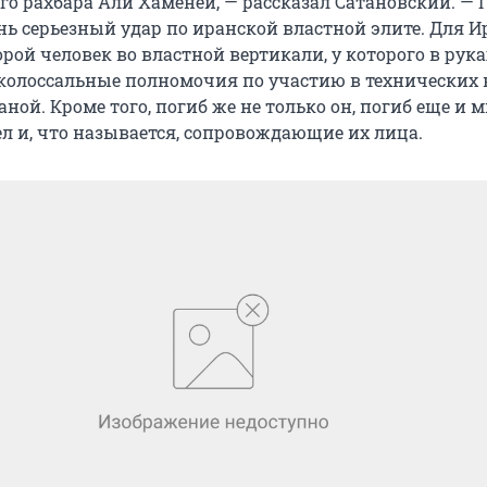
о рахбара Али Хаменеи, — рассказал Сатановский. — 
нь серьезный удар по иранской властной элите. Для И
рой человек во властной вертикали, у которого в рука
колоссальные полномочия по участию в технических 
ной. Кроме того, погиб же не только он, погиб еще и 
л и, что называется, сопровождающие их лица.