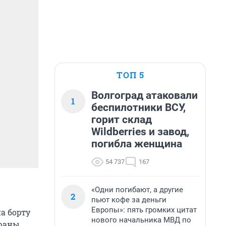
ТОП 5
Волгоград атаковали
1
беспилотники ВСУ,
горит склад
Wildberries и завод,
погибла женщина
54 737
167
«Одни погибают, а другие
2
пьют кофе за деньги
Европы»: пять громких цитат
а борту
нового начальника МВД по
траны