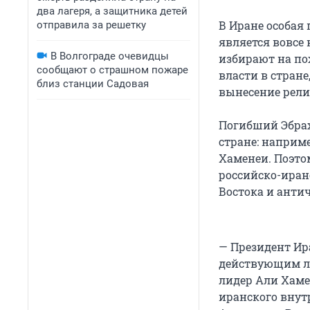
два лагеря, а защитника детей
В Иране особая 
отправила за решетку
является вовсе 
В Волгограде очевидцы
избирают на по
сообщают о страшном пожаре
власти в стран
близ станции Садовая
вынесение рели
Погибший Эбрах
стране: наприм
Хаменеи. Поэто
российско-иран
Востока и анти
— Президент Ир
действующим ли
лидер Али Хаме
иранского внут