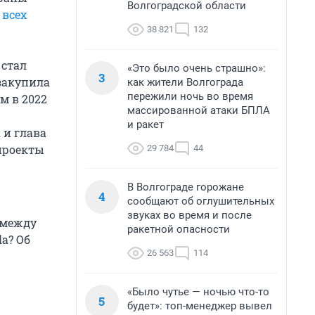
Волгоградской области
 всех
38 821
132
 стал
«Это было очень страшно»:
3
закупила
как жители Волгограда
пережили ночь во время
м в 2022
массированной атаки БПЛА
и ракет
 и глава
проекты
29 784
44
В Волгограде горожане
4
сообщают об оглушительных
звуках во время и после
 между
ракетной опасности
a? Об
26 563
114
«Было чутье — ночью что-то
5
будет»: топ-менеджер вывел