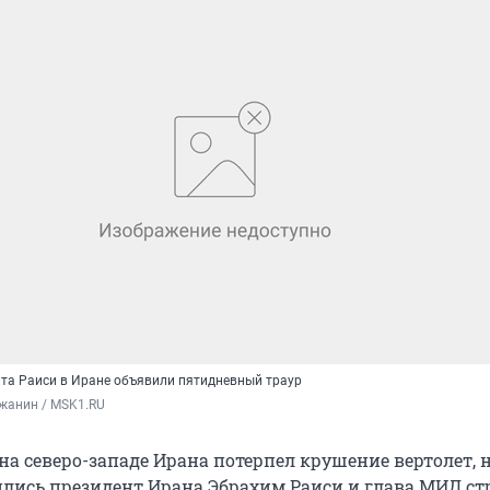
нта Раиси в Иране объявили пятидневный траур
жанин / MSK1.RU
на северо-западе Ирана потерпел крушение вертолет, н
ились президент Ирана Эбрахим Раиси и глава МИД с