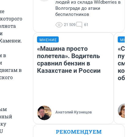
людей из склада Wildberries в
Волгограде до атаки
не
беспилотников
 которого
21 509
61
олнота
 и
 Хаменеи.
МНЕНИЕ
МНЕНИ
«Машина просто
«Спут
м в
полетела». Водитель
пургу»
и
сравнил бензин в
смерт
двигам в
Казахстане и России
котор
ского
обнар
ным
Анатолий Кузнецов
овный
ику
RU
РЕКОМЕНДУЕМ