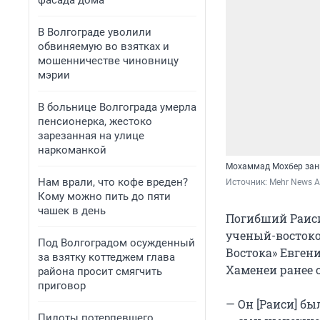
фасада дома
В Волгограде уволили
обвиняемую во взятках и
мошенничестве чиновницу
мэрии
В больнице Волгограда умерла
пенсионерка, жестоко
зарезанная на улице
наркоманкой
Мохаммад Мохбер зани
Нам врали, что кофе вреден?
Источник: 
Mehr News A
Кому можно пить до пяти
чашек в день
Погибший Раиси
ученый-востоко
Под Волгоградом осужденный
Востока» Евген
за взятку коттеджем глава
Хаменеи ранее 
района просит смягчить
приговор
— Он [Раиси] б
Пилоты потерпевшего