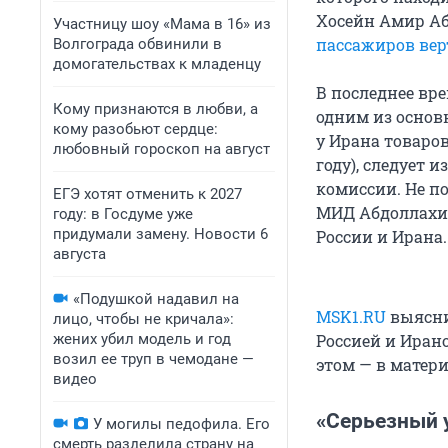
Хосейн Амир А
Участницу шоу «Мама в 16» из
пассажиров вер
Волгограда обвинили в
домогательствах к младенцу
В последнее вр
Кому признаются в любви, а
одним из основ
кому разобьют сердце:
у Ирана товаров
любовный гороскоп на август
году), следует
комиссии. Не по
ЕГЭ хотят отменить к 2027
МИД Абдоллахиа
году: в Госдуме уже
придумали замену. Новости 6
России и Ирана.
августа
«Подушкой надавил на
MSK1.RU
выясни
лицо, чтобы не кричала»:
жених убил модель и год
Россией и Ирано
возил ее труп в чемодане —
этом — в матер
видео
«Серьезный у
У могилы педофила. Его
смерть разделила страну на