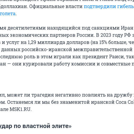
бдоллахиан. Официальные власти
подтвердили гибель
толета
.
емя десятилетиями находящийся под санкциями Иран
ных экономических партнеров России. В 2023 году РФ 
 и услуг на 1,29 миллиарда долларов (на 15% больше, че
 из данных российско-иранской межправительственной
следнюю роль в этом играли как президент Раиси, так
н — они курировали работу комиссии и совместные 
л, может ли трагедия негативно повлиять на дружбу
м. Останемся ли мы без знаменитой иранской Coca Col
иале MSK1.RU.
дар по властной элите»