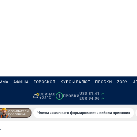
АММА
АФИША
ГОРОСКОП
КУРСЫ ВАЛЮТ
ПРОБКИ
ZODY
И
USD 81,41
СЕЙЧАС
1
ПРОБКИ
+23°C
EUR 94,06
Члены «казачьего формирования» избили приезжих
Т