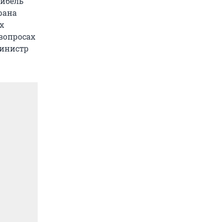
Гибель
рана
х
вопросах
министр