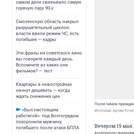
самом деле связывало самую
горячую пару 90-х
Смоленскую область накрыл
разрушительный циклон:
власти ввели режим ЧС, есть
погибшие — кадры
Эти фразы из советского кино
вы говорите каждый день.
Вспомните из каких они
фильмов? — тест
Квартиры в новостройках
начнут дешеветь — когда
ждать снижения цен
После гибели президе
«Был настоящим
Источник: 
Артем Устю
работягой»: под Волгоградом
похоронили мужчину,
Вечером 19 мая 
погибшего после атаки БПЛА
которого наход