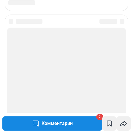
Жапарова Жанна, менеджер по работе с федеральными клиентами
zhanna.zhaparova@shkulev.ru
, моб. + 7 982 640 34 32
Ревина Мария, директор по работе с федеральными клиентами
mariya.revina@shkulev.ru
, моб. +7 910 402 4056
Связаться с отделом продаж: 8 (8442) 59-59-16 доб. 3335,
reklamav1@shkulev.ru
Редакция сайта не несет ответственности за достоверность
информации, содержащейся в рекламных объявлениях.
Связаться по вопросам партнёрства:
v1pr@shkulev.ru
Информация об ограничениях
Политика использования cookies
Рекомендательные системы
Пользовательское соглашение сервиса «Подписка без баннерной
рекламы»
Политика конфиденциальности и обработки персональных данных и
правила использования сайта
2
Комментарии