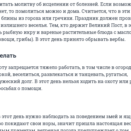
итать молитву об исцелении от болезней. Если возмо
нет, то помолиться можно и дома. Считается, что в эти
 блины из гороха или гречихи. Праздник должен прох
з излишнего веселья. Тем, кто держит Великий Пост, в 
ть рыбную икру и вареные растительные блюда с масл
вощи, грибы). В этот день принято обрывать вербы.
делать
оту запрещается тяжело работать, в том числе в огород
кой, веселиться, развлекаться и танцевать, ругаться,
жеский долг. В этот день нельзя ходить на охоту или 
росьбах о помощи.
в этот день нужно наблюдать за поведением змей и ящ
во покидают свои норы, значит пришла настоящая вес
ным приметам, ветреная погода предупреждает о том, 