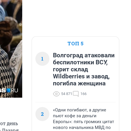
ТОП 5
Волгоград атаковали
1
беспилотники ВСУ,
горит склад
Wildberries и завод,
погибла женщина
54 871
166
«Одни погибают, а другие
2
пьют кофе за деньги
Европы»: пять громких цитат
тот день
нового начальника МВД по
 Лазаря.