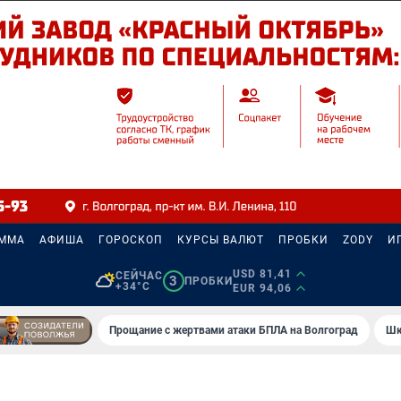
АММА
АФИША
ГОРОСКОП
КУРСЫ ВАЛЮТ
ПРОБКИ
ZODY
И
USD 81,41
СЕЙЧАС
3
ПРОБКИ
+34°C
EUR 94,06
Прощание с жертвами атаки БПЛА на Волгоград
Шк