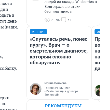
людей из склада Wildberries в
жности
Волгограде до атаки
 дни
беспилотников
одить в
21 587
61
этот день
ом (каши,
МНЕНИЕ
МНЕНИ
«Спуталась речь, понес
Прода
пургу». Врач — о
возьм
смертельном диагнозе,
нам г
который сложно
налог
е,
обнаружить
косне
даже 
рыбалку,
Ирина Волкова
Главврач клиники
«Реабилитация доктора
Волковой»
ериц.
на.
РЕКОМЕНДУЕМ
что лето