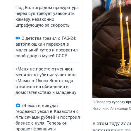
Под Волгоградом прокуратура
через суд требует узаконить
камеру, незаконно
штрафующую за скорость
С детства грезил о ГАЗ-24:
автоплюшкин переехал в
маленький хутор и превратил
свой двор в музей СССР
«Меня не просто отменяют,
меня хотят убить»: участница
«Мамы в 16» из Волгограда
ответила на обвинения в
домогательствах к младенцу
В Лазареву субботу п
«Я ехал в никуда»:
Источник: 
Александр 
геодезист уехал в Казахстан с
4 тысячами рублей и построил
В этом году 27 
бизнес с нуля. Теперь он
продает франшизы
вспоминают, ка