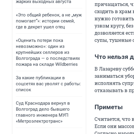
жарких выходных августа
причащаться, ч
сходить в храм 
«Это общий ребенок, а не „муж
нужно готовить
помогает“»: истории семей,
узком кругу, бе
где в декрет ушел отец
дозволяется ес
супы, тушеные о
«Оценить потери пока
невозможно»: один из
крупнейших селлеров из
Что нельзя 
Волгограда — о последствиях
пожара на складе Wildberries
В Лазареву субб
заниматься убор
За какие публикации в
исполнять супру
соцсетях вас уволят с работы:
список
отказывать в п
Суд Краснодара вернул в
Приметы
Волгоград дело бывшего
главного инженера МУП
Считается, что 
«Метроэлектротранс»
Если они массо
Согласно народ