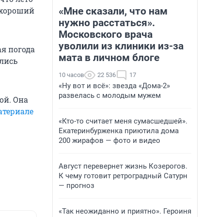
«Мне сказали, что нам
я хороший
нужно расстаться».
Московского врача
уволили из клиники из-за
ая погода
мата в личном блоге
ались
10 часов
22 536
17
«Ну вот и всё»: звезда «Дома-2»
развелась с молодым мужем
ой. Она
атериале
«Кто-то считает меня сумасшедшей».
Екатеринбурженка приютила дома
200 жирафов — фото и видео
Август перевернет жизнь Козерогов.
К чему готовит ретроградный Сатурн
— прогноз
«Так неожиданно и приятно». Героиня