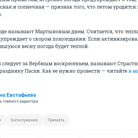
сная и солнечная — признак того, что летом уродитс
.
роде называют Мартыновым днем. Считается, что тепл
едупреждает о скором похолодании. Если активизиров
авшуюся весну погода будет теплой.
я следует за Вербным воскресеньем, называют Страстн
разднику Пасхи. Как ее нужно провести — читайте
в м
на Евстафьева
ь главного редактора
я
Богослужение
Примета