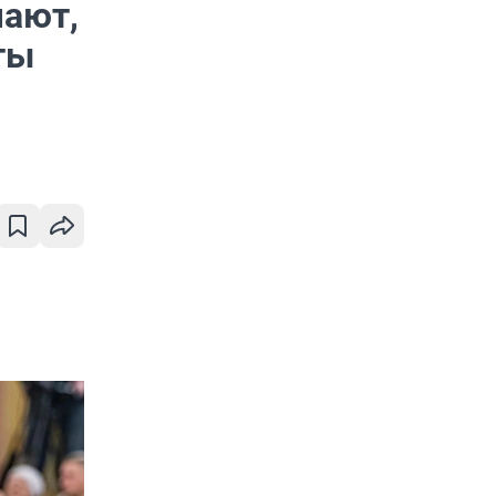
чают,
ты