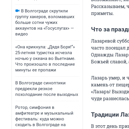
Рассказываем, ч
В Волгограде скрутили
приметы.
группу хакеров, взломавших
больше сотни чужих
аккаунтов на «Госуслугах» —
Что за празд
видео
Лазаревой субб
«Она крикнула: „Дядя Боря!“»
часто посещал 
25-летняя туристка исчезла
Однажды Лазарь 
ночью у океана во Вьетнаме.
Божьей славой, 
Что произошло в последние
минуты ее пропажи
Лазарь умер, и 
В Волгограде синоптики
камень от пещер
предрекли резкое
«Лазарь! Выходи
похолодание после выходных
чуде разнеслась
Ротор, симфония в
амфитеатре и музыкальный
Традиции Ла
фестиваль: куда можно
сходить в Волгограде на
В этот день пр