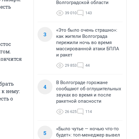
Волгоградской области
 есть
39 010
143
«Это было очень страшно»:
3
как жители Волгограда
пережили ночь во время
стос
массированной атаки БПЛА
гом.
и ракет
 кончится
29 853
44
В Волгограде горожане
убрать
4
сообщают об оглушительных
 к нему:
звуках во время и после
сть о
ракетной опасности
26 625
114
«Было чутье — ночью что-то
5
будет»: топ-менеджер вывел