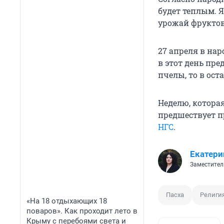
будет теплым. Я
урожай фруктов
27 апреля в на
в этот день пр
пчелы, то в ост
Неделю, котора
предшествует п
НГС
.
Екатери
Заместител
Пасха
Религи
«На 18 отдыхающих 18
поваров». Как проходит лето в
Крыму с перебоями света и