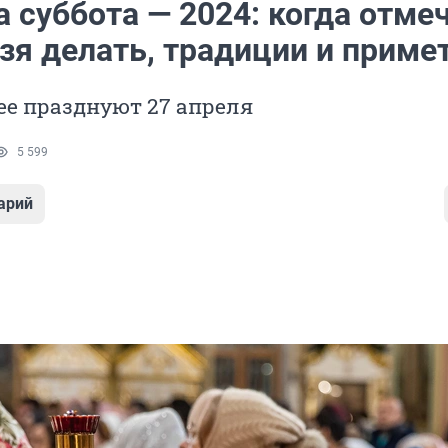
 суббота — 2024: когда отме
ьзя делать, традиции и приме
 ее празднуют 27 апреля
5 599
арий