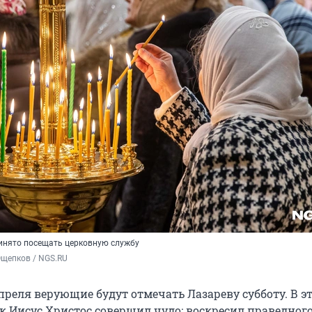
ринято посещать церковную службу
Ощепков / NGS.RU
апреля верующие будут отмечать Лазареву субботу. В э
к Иисус Христос совершил чудо: воскресил праведного