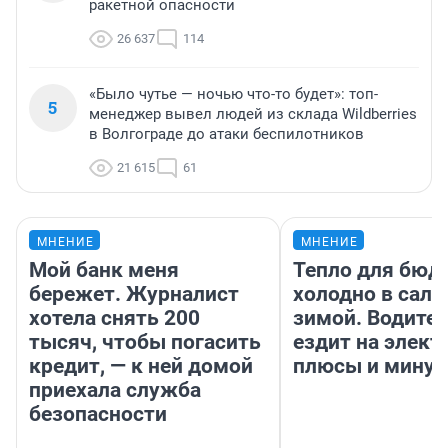
ракетной опасности
26 637
114
«Было чутье — ночью что-то будет»: топ-
5
менеджер вывел людей из склада Wildberries
в Волгограде до атаки беспилотников
21 615
61
МНЕНИЕ
МНЕНИЕ
Мой банк меня
Тепло для бюд
бережет. Журналист
холодно в сало
хотела снять 200
зимой. Водител
тысяч, чтобы погасить
ездит на элект
кредит, — к ней домой
плюсы и мину
приехала служба
безопасности