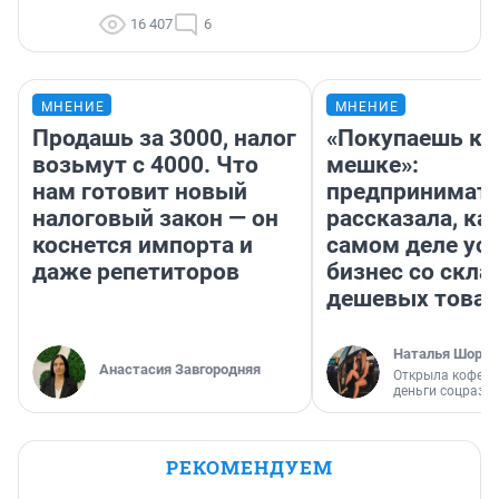
16 407
6
МНЕНИЕ
МНЕНИЕ
Продашь за 3000, налог
«Покупаешь ко
возьмут с 4000. Что
мешке»:
нам готовит новый
предпринимат
налоговый закон — он
рассказала, как
коснется импорта и
самом деле ус
даже репетиторов
бизнес со скл
дешевых това
Наталья Шорох
Анастасия Завгородняя
Открыла кофейн
деньги соцразв
РЕКОМЕНДУЕМ