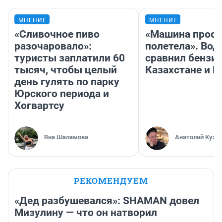
МНЕНИЕ
МНЕНИЕ
«Сливочное пиво
«Машина прост
разочаровало»:
полетела». Вод
туристы заплатили 60
сравнил бензин
тысяч, чтобы целый
Казахстане и Р
день гулять по парку
Юрского периода и
Хогвартсу
Яна Шаламова
Анатолий Кузн
РЕКОМЕНДУЕМ
«Дед разбушевался»: SHAMAN довел
Мизулину — что он натворил