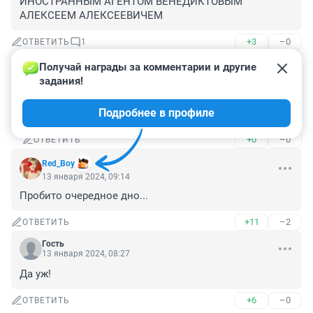
ИНОСТРАННЫМ АГЕНТОМ ВЕНЕДИКТОВЫМ 
АЛЕКСЕЕМ АЛЕКСЕЕВИЧЕМ
+3
–0
ОТВЕТИТЬ
1
Получай награды за комментарии и другие 
Гость
14 января 2024, 15:15
задания!
Это очень харашо для волгоградской народной 
Подробнее в профиле
республики
+0
–0
ОТВЕТИТЬ
Red_Boy
13 января 2024, 09:14
Пробито очередное дно...
+11
–2
ОТВЕТИТЬ
Гость
13 января 2024, 08:27
Да уж!
+6
–0
ОТВЕТИТЬ