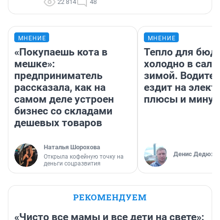
22 814
48
МНЕНИЕ
МНЕНИЕ
«Покупаешь кота в
Тепло для бюд
мешке»:
холодно в сало
предприниматель
зимой. Водител
рассказала, как на
ездит на элект
самом деле устроен
плюсы и мину
бизнес со складами
дешевых товаров
Наталья Шорохова
Денис Дедюхи
Открыла кофейную точку на
деньги соцразвития
РЕКОМЕНДУЕМ
«Чисто все мамы и все дети на свете»: