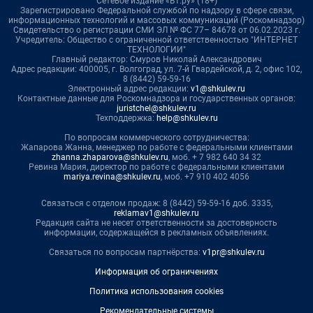
Сетевое издание «В1.ру» (18+)
Зарегистрировано Федеральной службой по надзору в сфере связи,
информационных технологий и массовых коммуникаций (Роскомнадзор)
Свидетельство о регистрации СМИ ЭЛ № ФС 77– 84678 от 06.02.2023 г.
Учредитель: Общество с ограниченной ответственностью "ИНТЕРНЕТ
ТЕХНОЛОГИИ"
Главный редактор: Смуров Николай Александрович
Адрес редакции: 400005, г. Волгоград, ул. 7-й Гвардейской, д. 2, офис 102,
8 (8442) 59-59-16
Электронный адрес редакции:
v1@shkulev.ru
Контактные данные для Роскомнадзора и государственных органов:
juristchel@shkulev.ru
Техподдержка:
help@shkulev.ru
По вопросам коммерческого сотрудничества:
Жапарова Жанна, менеджер по работе с федеральными клиентами
zhanna.zhaparova@shkulev.ru
, моб. + 7 982 640 34 32
Ревина Мария, директор по работе с федеральными клиентами
mariya.revina@shkulev.ru
, моб. +7 910 402 4056
Связаться с отделом продаж: 8 (8442) 59-59-16 доб. 3335,
reklamav1@shkulev.ru
Редакция сайта не несет ответственности за достоверность
информации, содержащейся в рекламных объявлениях.
Связаться по вопросам партнёрства:
v1pr@shkulev.ru
Информация об ограничениях
Политика использования cookies
Рекомендательные системы