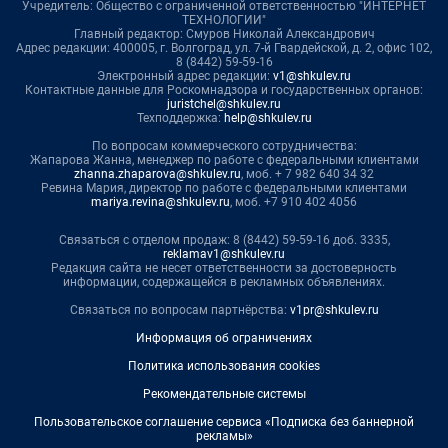
Учредитель: Общество с ограниченной ответственностью "ИНТЕРНЕТ
ТЕХНОЛОГИИ"
Главный редактор: Смуров Николай Александрович
Адрес редакции: 400005, г. Волгоград, ул. 7-й Гвардейской, д. 2, офис 102,
8 (8442) 59-59-16
Электронный адрес редакции:
v1@shkulev.ru
Контактные данные для Роскомнадзора и государственных органов:
juristchel@shkulev.ru
Техподдержка:
help@shkulev.ru
По вопросам коммерческого сотрудничества:
Жапарова Жанна, менеджер по работе с федеральными клиентами
zhanna.zhaparova@shkulev.ru
, моб. + 7 982 640 34 32
Ревина Мария, директор по работе с федеральными клиентами
mariya.revina@shkulev.ru
, моб. +7 910 402 4056
Связаться с отделом продаж: 8 (8442) 59-59-16 доб. 3335,
reklamav1@shkulev.ru
Редакция сайта не несет ответственности за достоверность
информации, содержащейся в рекламных объявлениях.
Связаться по вопросам партнёрства:
v1pr@shkulev.ru
Информация об ограничениях
Политика использования cookies
Рекомендательные системы
Пользовательское соглашение сервиса «Подписка без баннерной
рекламы»