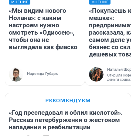
МНЕНИЕ
МНЕНИЕ
«Мы видим нового
«Покупаешь ко
Нолана»: с каким
мешке»:
настроем нужно
предпринимат
смотреть «Одиссею»,
рассказала, как
чтобы она не
самом деле ус
выглядела как фиаско
бизнес со скл
дешевых това
Наталья Шорох
Надежда Губарь
Открыла кофейн
деньги соцразв
РЕКОМЕНДУЕМ
«Год преследовал и облил кислотой».
Рассказ петербурженки о жестоком
нападении и реабилитации