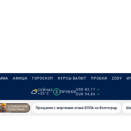
АММА
АФИША
ГОРОСКОП
КУРСЫ ВАЛЮТ
ПРОБКИ
ZODY
И
USD 82,17
СЕЙЧАС
2
ПРОБКИ
+35°C
EUR 94,84
Прощание с жертвами атаки БПЛА на Волгоград
Шк