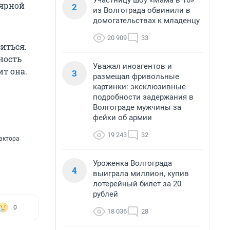
Участницу шоу «Мама в 16»
лярной
2
из Волгограда обвинили в
домогательствах к младенцу
20 909
33
иться.
ность
Уважал иноагентов и
ит она.
3
размещал фривольные
картинки: эксклюзивные
подробности задержания в
Волгограде мужчины за
фейки об армии
19 243
32
дактора
Уроженка Волгограда
4
выиграла миллион, купив
лотерейный билет за 20
рублей
0
18 036
28