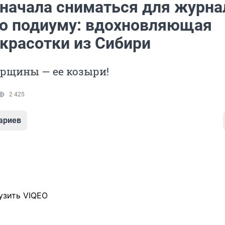
 начала сниматься для журна
по подиуму: вдохновляющая
 красотки из Сибири
орщины — ее козыри!
2 425
ариев
узить VIQEO