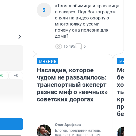
«Твоя любимица и красавица
5
в сахаре». Под Волгоградом
сняли на видео озорную
многоножку с усами —
почему она полезна для
дома?
16 495
6
МНЕНИЕ
МНЕНИ
Наследие, которое
Мой б
+0
–0
чудом не развалилось:
береж
транспортный эксперт
хотел
разнес миф о «вечных»
тысяч
советских дорогах
креди
приех
+0
–0
безоп
Олег Арефьев
Блогер, предприниматель,
владелец в транспортном