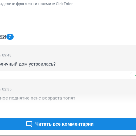
ыделите фрагмент и нажмите Ctrl+Enter
ИИ
7
, 09:43
бличный дом устроилась?
, 02:35
дное поднятие пенс возраста топят
Читать все комментарии