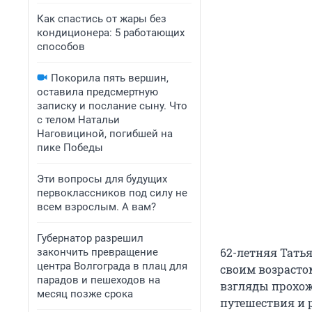
Как спастись от жары без
кондиционера: 5 работающих
способов
Покорила пять вершин,
оставила предсмертную
записку и послание сыну. Что
с телом Натальи
Наговициной, погибшей на
пике Победы
Эти вопросы для будущих
первоклассников под силу не
всем взрослым. А вам?
Губернатор разрешил
62-летняя Тать
закончить превращение
центра Волгограда в плац для
своим возрастом
парадов и пешеходов на
взгляды прохож
месяц позже срока
путешествия и 