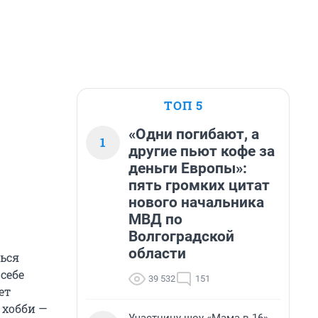
ТОП 5
«Одни погибают, а
1
другие пьют кофе за
деньги Европы»:
пять громких цитат
нового начальника
МВД по
Волгоградской
области
ться
себе
39 532
151
ет
 хобби —