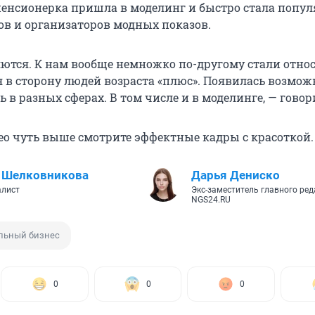
 пенсионерка пришла в моделинг и быстро стала попу
ов и организаторов модных показов.
ются. К нам вообще немножко по-другому стали относ
 в сторону людей возраста «плюс». Появилась возмож
ь в разных сферах. В том числе и в моделинге, — говор
ео чуть выше смотрите эффектные кадры с красоткой.
 Шелковникова
Дарья Дениско
алист
Экс-заместитель главного ре
NGS24.RU
льный бизнес
0
0
0