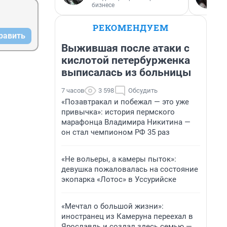
бизнесе
РЕКОМЕНДУЕМ
равить
Выжившая после атаки с
кислотой петербурженка
выписалась из больницы
7 часов
3 598
Обсудить
«Позавтракал и побежал — это уже
привычка»: история пермского
марафонца Владимира Никитина —
он стал чемпионом РФ 35 раз
«Не вольеры, а камеры пыток»:
девушка пожаловалась на состояние
экопарка «Лотос» в Уссурийске
«Мечтал о большой жизни»:
иностранец из Камеруна переехал в
Ярославль и создал здесь семью —