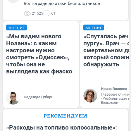
Волгограде до атаки беспилотников
21 525
61
МНЕНИЕ
МНЕНИЕ
«Мы видим нового
«Спуталась речь
Нолана»: с каким
пургу». Врач — о
настроем нужно
смертельном ди
смотреть «Одиссею»,
который сложн
чтобы она не
обнаружить
выглядела как фиаско
Ирина Волкова
Главврач клиник
Надежда Губарь
«Реабилитация д
Волковой»
РЕКОМЕНДУЕМ
«Расходы на топливо колоссальные»: