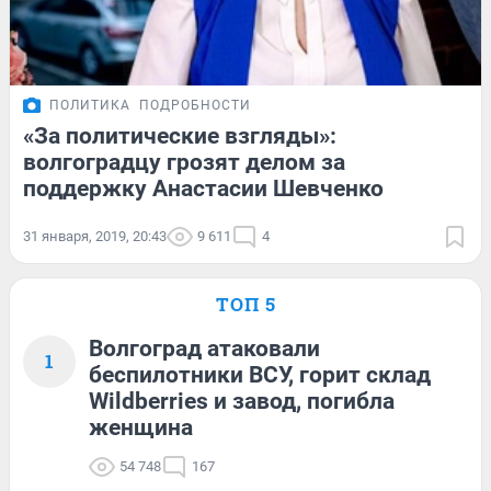
ПОЛИТИКА
ПОДРОБНОСТИ
«За политические взгляды»:
волгоградцу грозят делом за
поддержку Анастасии Шевченко
31 января, 2019, 20:43
9 611
4
ТОП 5
Волгоград атаковали
1
беспилотники ВСУ, горит склад
Wildberries и завод, погибла
женщина
54 748
167