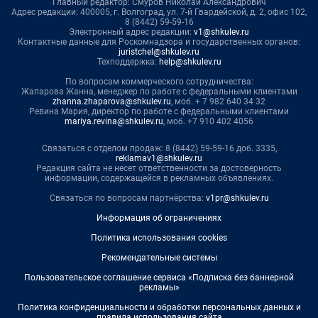
Главный редактор: Смуров Николай Александрович
Адрес редакции: 400005, г. Волгоград, ул. 7-й Гвардейской, д. 2, офис 102,
8 (8442) 59-59-16
Электронный адрес редакции:
v1@shkulev.ru
Контактные данные для Роскомнадзора и государственных органов:
juristchel@shkulev.ru
Техподдержка:
help@shkulev.ru
По вопросам коммерческого сотрудничества:
Жапарова Жанна, менеджер по работе с федеральными клиентами
zhanna.zhaparova@shkulev.ru
, моб. + 7 982 640 34 32
Ревина Мария, директор по работе с федеральными клиентами
mariya.revina@shkulev.ru
, моб. +7 910 402 4056
Связаться с отделом продаж: 8 (8442) 59-59-16 доб. 3335,
reklamav1@shkulev.ru
Редакция сайта не несет ответственности за достоверность
информации, содержащейся в рекламных объявлениях.
Связаться по вопросам партнёрства:
v1pr@shkulev.ru
Информация об ограничениях
Политика использования cookies
Рекомендательные системы
Пользовательское соглашение сервиса «Подписка без баннерной
рекламы»
Политика конфиденциальности и обработки персональных данных и
правила использования сайта