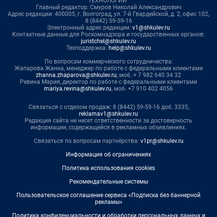
ТЕХНОЛОГИИ"
Главный редактор: Смуров Николай Александрович
Адрес редакции: 400005, г. Волгоград, ул. 7-й Гвардейской, д. 2, офис 102,
8 (8442) 59-59-16
Электронный адрес редакции:
v1@shkulev.ru
Контактные данные для Роскомнадзора и государственных органов:
juristchel@shkulev.ru
Техподдержка:
help@shkulev.ru
По вопросам коммерческого сотрудничества:
Жапарова Жанна, менеджер по работе с федеральными клиентами
zhanna.zhaparova@shkulev.ru
, моб. + 7 982 640 34 32
Ревина Мария, директор по работе с федеральными клиентами
mariya.revina@shkulev.ru
, моб. +7 910 402 4056
Связаться с отделом продаж: 8 (8442) 59-59-16 доб. 3335,
reklamav1@shkulev.ru
Редакция сайта не несет ответственности за достоверность
информации, содержащейся в рекламных объявлениях.
Связаться по вопросам партнёрства:
v1pr@shkulev.ru
Информация об ограничениях
Политика использования cookies
Рекомендательные системы
Пользовательское соглашение сервиса «Подписка без баннерной
рекламы»
Политика конфиденциальности и обработки персональных данных и