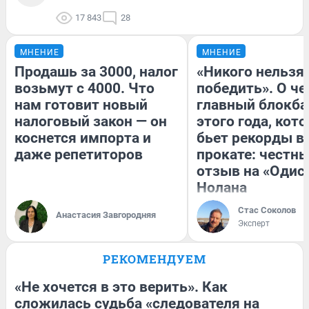
17 843
28
МНЕНИЕ
МНЕНИЕ
Продашь за 3000, налог
«Никого нельзя
возьмут с 4000. Что
победить». О ч
нам готовит новый
главный блокба
налоговый закон — он
этого года, кот
коснется импорта и
бьет рекорды в
даже репетиторов
прокате: честн
отзыв на «Одис
Нолана
Стас Соколов
Анастасия Завгородняя
Эксперт
РЕКОМЕНДУЕМ
«Не хочется в это верить». Как
сложилась судьба «следователя на