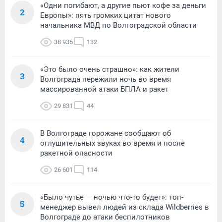
«Одни погибают, а другие пьют кофе за деньги
2
Европы»: пять громких цитат нового
начальника МВД по Волгоградской области
38 936
132
«Это было очень страшно»: как жители
3
Волгограда пережили ночь во время
массированной атаки БПЛА и ракет
29 831
44
В Волгограде горожане сообщают об
4
оглушительных звуках во время и после
ракетной опасности
26 601
114
«Было чутье — ночью что-то будет»: топ-
5
менеджер вывел людей из склада Wildberries в
Волгограде до атаки беспилотников