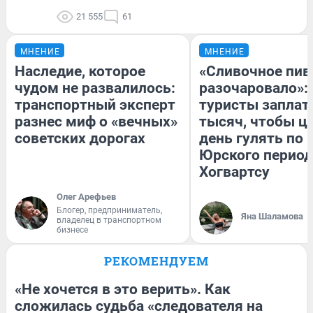
21 555
61
МНЕНИЕ
МНЕНИЕ
Наследие, которое
«Сливочное пив
чудом не развалилось:
разочаровало»:
транспортный эксперт
туристы заплат
разнес миф о «вечных»
тысяч, чтобы ц
советских дорогах
день гулять по 
Юрского период
Хогвартсу
Олег Арефьев
Блогер, предприниматель,
Яна Шаламова
владелец в транспортном
бизнесе
РЕКОМЕНДУЕМ
«Не хочется в это верить». Как
сложилась судьба «следователя на